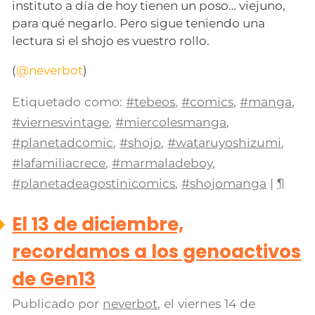
instituto a día de hoy tienen un poso… viejuno,
para qué negarlo. Pero sigue teniendo una
lectura si el shojo es vuestro rollo.
(
@neverbot
)
Etiquetado como:
#tebeos
,
#comics
,
#manga
,
#viernesvintage
,
#miercolesmanga
,
#planetadcomic
,
#shojo
,
#wataruyoshizumi
,
#lafamiliacrece
,
#marmaladeboy
,
#planetadeagostinicomics
,
#shojomanga
|
¶
El 13 de diciembre,
recordamos a los genoactivos
de Gen13
Publicado por
neverbot
, el
viernes 14 de