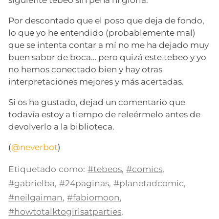
Por descontado que el poso que deja de fondo,
lo que yo he entendido (probablemente mal)
que se intenta contar a mí no me ha dejado muy
buen sabor de boca… pero quizá este tebeo y yo
no hemos conectado bien y hay otras
interpretaciones mejores y más acertadas.
Si os ha gustado, dejad un comentario que
todavía estoy a tiempo de releérmelo antes de
devolverlo a la biblioteca.
(
@neverbot
)
Etiquetado como:
#tebeos
,
#comics
,
#gabrielba
,
#24paginas
,
#planetadcomic
,
#neilgaiman
,
#fabiomoon
,
#howtotalktogirlsatparties
,