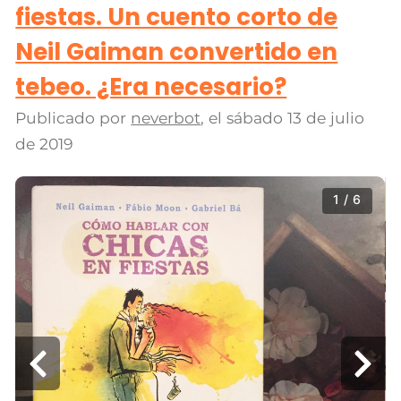
fiestas. Un cuento corto de
Neil Gaiman convertido en
tebeo. ¿Era necesario?
Publicado por
neverbot
, el
sábado 13 de julio
de 2019
1 / 6