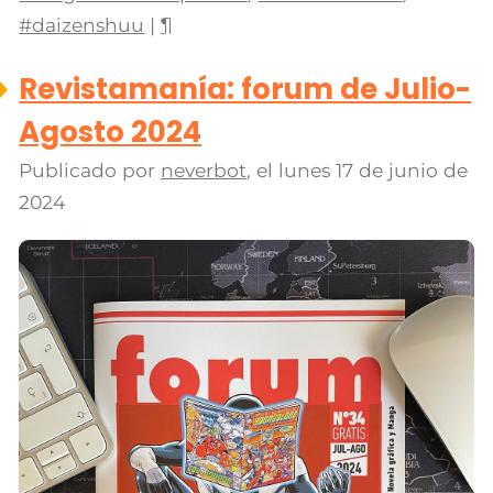
#daizenshuu
|
¶
Revistamanía: forum de Julio-
Agosto 2024
Publicado por
neverbot
, el
lunes 17 de junio de
2024