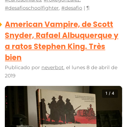
#desafioschoolfighter
,
#desafio
|
¶
American Vampire, de Scott
Snyder, Rafael Albuquerque y
a ratos Stephen King. Très
bien
Publicado por
neverbot
, el
lunes 8 de abril de
2019
1 / 4