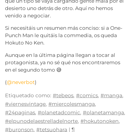
que un tipo se vaya cargando gente mala por el
desierto uno detrás de otro. Aquí no hemos
venido a negociar.
Si necesitáis un resumen más conciso: si a One-
Punch Man le quitáis la commedia, os queda
Hokuto No Ken.
Aunque en la última página llegan a tocar al
protagonista, ya no sé qué nos encontraremos
en el segundo tomo 😅
(
@neverbot
)
Etiquetado como:
#tebeos
,
#comics
,
#manga
,
#viernesvintage
,
#miercolesmanga
,
#24paginas
,
#planetadcomic
,
#planetamanga
,
#elpunodelaestrelladelnorte
,
#hokutonoken
,
#buronson
,
#tetsuohara
|
¶