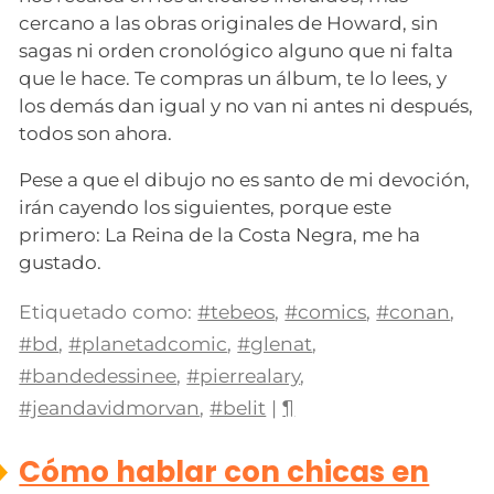
cercano a las obras originales de Howard, sin
sagas ni orden cronológico alguno que ni falta
que le hace. Te compras un álbum, te lo lees, y
los demás dan igual y no van ni antes ni después,
todos son ahora.
Pese a que el dibujo no es santo de mi devoción,
irán cayendo los siguientes, porque este
primero: La Reina de la Costa Negra, me ha
gustado.
Etiquetado como:
#tebeos
,
#comics
,
#conan
,
#bd
,
#planetadcomic
,
#glenat
,
#bandedessinee
,
#pierrealary
,
#jeandavidmorvan
,
#belit
|
¶
Cómo hablar con chicas en