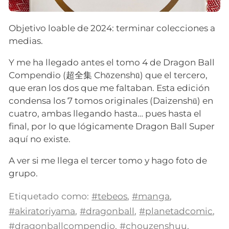
Objetivo loable de 2024: terminar colecciones a
medias.
Y me ha llegado antes el tomo 4 de Dragon Ball
Compendio (超全集 Chōzenshū) que el tercero,
que eran los dos que me faltaban. Esta edición
condensa los 7 tomos originales (Daizenshū) en
cuatro, ambas llegando hasta… pues hasta el
final, por lo que lógicamente Dragon Ball Super
aquí no existe.
A ver si me llega el tercer tomo y hago foto de
grupo.
Etiquetado como:
#tebeos
,
#manga
,
#akiratoriyama
,
#dragonball
,
#planetadcomic
,
#dragonballcompendio
,
#chouzenshuu
,