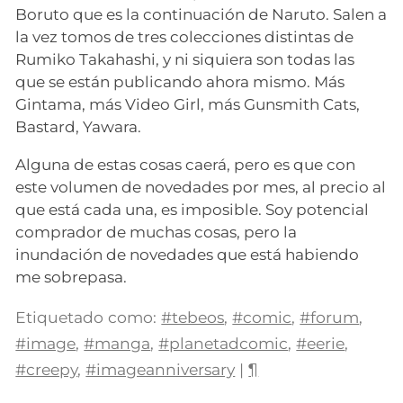
Boruto que es la continuación de Naruto. Salen a
la vez tomos de tres colecciones distintas de
Rumiko Takahashi, y ni siquiera son todas las
que se están publicando ahora mismo. Más
Gintama, más Video Girl, más Gunsmith Cats,
Bastard, Yawara.
Alguna de estas cosas caerá, pero es que con
este volumen de novedades por mes, al precio al
que está cada una, es imposible. Soy potencial
comprador de muchas cosas, pero la
inundación de novedades que está habiendo
me sobrepasa.
Etiquetado como:
#tebeos
,
#comic
,
#forum
,
#image
,
#manga
,
#planetadcomic
,
#eerie
,
#creepy
,
#imageanniversary
|
¶