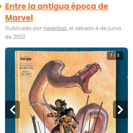
Entre la antigua época de
Marvel
Publicado por
neverbot
, el
sábado 4 de junio
de 2022
1 / 5