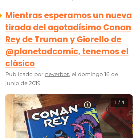
Mientras esperamos un nueva
tirada del agotadísimo Conan
Rey de Truman y Giorello de
@planetadcomic, tenemos el
clásico
Publicado por
neverbot
, el
domingo 16 de
junio de 2019
1 / 4