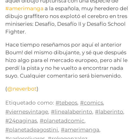
aquel dibujo rupturista con una especie de
#amerimanga
a la española, muy heredero del
dibujo graffitero nos explotó el cerebro en tres
miniseries: Desafío, Desafío II y Desafío School
Fighter.
Hace tiempo reseñamos por aquí el anterior
Boum! del mismo dibujante, y sé que después
hizo algo para el mercado europeo, pero ahí le
perdí la pista y no he vuelto a encontrar nada
suyo. Cualquier comentario será bienvenido.
(
@neverbot
)
Etiquetado como:
#tebeos
,
#comics
,
#viernesvintage
,
#linealaberinto
,
#laberinto
,
#24paginas
,
#planetadcomic
,
#planetadeagostini
,
#amerimanga
,
#carlosolivares
,
#rokegonzalez
,