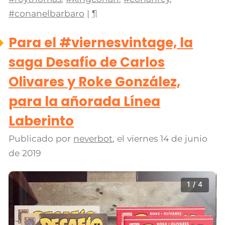
#conanelbarbaro
|
¶
Para el #viernesvintage, la
saga Desafío de Carlos
Olivares y Roke González,
para la añorada Línea
Laberinto
Publicado por
neverbot
, el
viernes 14 de junio
de 2019
1 / 4