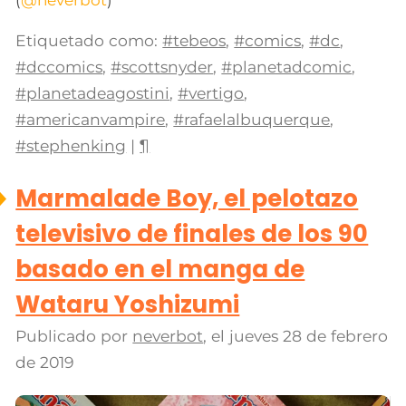
Etiquetado como:
#tebeos
,
#comics
,
#dc
,
#dccomics
,
#scottsnyder
,
#planetadcomic
,
#planetadeagostini
,
#vertigo
,
#americanvampire
,
#rafaelalbuquerque
,
#stephenking
|
¶
Marmalade Boy, el pelotazo
televisivo de finales de los 90
basado en el manga de
Wataru Yoshizumi
Publicado por
neverbot
, el
jueves 28 de febrero
de 2019