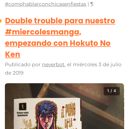
#comohablarconchicasenfiestas
|
¶
Double trouble para nuestro
#miercolesmanga,
empezando con Hokuto No
Ken
Publicado por
neverbot
, el
miércoles 3 de julio
de 2019
1 / 4