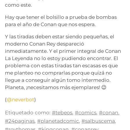
como este.
Hay que tener el bolsillo a prueba de bombas
para el año de Conan que nos espera.
Y las tiradas deben estar siendo pequeñas, el
moderno Conan Rey despareció
inmediatamente. Y el primer integral de Conan
La Leyenda no lo estoy pudiendo encontrar. El
problema con estas tiradas tan escasas es que
me planteo no comprarlas porque quizá no
llegue a conseguir algún tomo intermedio.
Planeta, ¡necesitamos más ejemplares! 😉
(
@neverbot
)
Etiquetado como:
#tebeos
,
#comics
,
#conan
,
#24paginas
,
#planetadcomic
,
#salbuscema
,
#roythomas
,
#kingconan
,
#conanrey
,