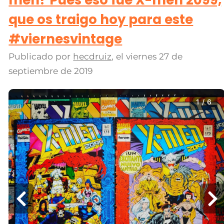
que os traigo hoy para este
#viernesvintage
Publicado por
hecdruiz
, el
viernes 27 de
septiembre de 2019
1 / 6