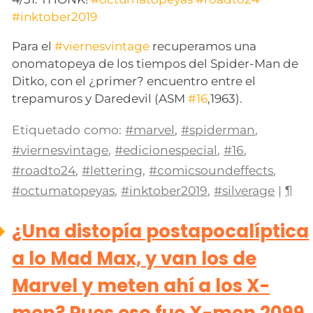
#inktober2019
Para el
#viernesvintage
recuperamos una
onomatopeya de los tiempos del Spider-Man de
Ditko, con el ¿primer? encuentro entre el
trepamuros y Daredevil (ASM
#16
,1963).
Etiquetado como:
#marvel
,
#spiderman
,
#viernesvintage
,
#edicionespecial
,
#16
,
#roadto24
,
#lettering
,
#comicsoundeffects
,
#octumatopeyas
,
#inktober2019
,
#silverage
|
¶
¿Una distopía postapocalíptica
a lo Mad Max, y van los de
Marvel y meten ahí a los X-
men? Pues eso fue X-men 2099,