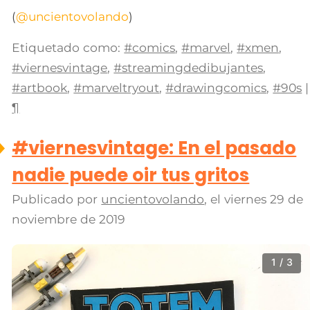
(
@uncientovolando
)
Etiquetado como:
#comics
,
#marvel
,
#xmen
,
#viernesvintage
,
#streamingdedibujantes
,
#artbook
,
#marveltryout
,
#drawingcomics
,
#90s
|
¶
#viernesvintage: En el pasado
nadie puede oir tus gritos
Publicado por
uncientovolando
, el
viernes 29 de
noviembre de 2019
1 / 3