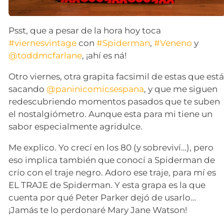
Psst, que a pesar de la hora hoy toca
#viernesvintage
con
#Spiderman
,
#Veneno
y
@toddmcfarlane
, ¡ahí es ná!
Otro viernes, otra grapita facsimil de estas que est
sacando
@paninicomicsespana
, y que me siguen
redescubriendo momentos pasados que te suben
el nostalgiómetro. Aunque esta para mi tiene un
sabor especialmente agridulce.
Me explico. Yo crecí en los 80 (y sobreviví…), pero
eso implica también que conocí a Spiderman de
crío con el traje negro. Adoro ese traje, para mí es
EL TRAJE de Spiderman. Y esta grapa es la que
cuenta por qué Peter Parker dejó de usarlo…
¡Jamás te lo perdonaré Mary Jane Watson!