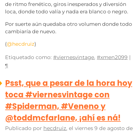
de ritmo frenético, giros inesperados y diversión
loca, donde todo valía y nada era blanco o negro.
Por suerte aún quedaba otro volumen donde todo
cambiaría de nuevo.
(
@hecdruiz
)
Etiquetado como:
#viernesvintage
,
#xmen2099
|
¶
Psst, que a pesar de la hora hoy
toca #viernesvintage con
#Spiderman, #Veneno y
@toddmcfarlane, ¡ahí es ná!
Publicado por
hecdruiz
, el
viernes 9 de agosto de