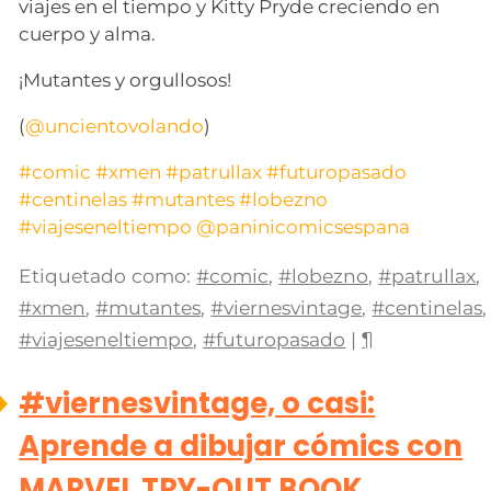
viajes en el tiempo y Kitty Pryde creciendo en
cuerpo y alma.
¡Mutantes y orgullosos!
(
@uncientovolando
)
#comic
#xmen
#patrullax
#futuropasado
#centinelas
#mutantes
#lobezno
#viajeseneltiempo
@paninicomicsespana
Etiquetado como:
#comic
,
#lobezno
,
#patrullax
,
#xmen
,
#mutantes
,
#viernesvintage
,
#centinelas
,
#viajeseneltiempo
,
#futuropasado
|
¶
#viernesvintage, o casi:
Aprende a dibujar cómics con
MARVEL TRY-OUT BOOK