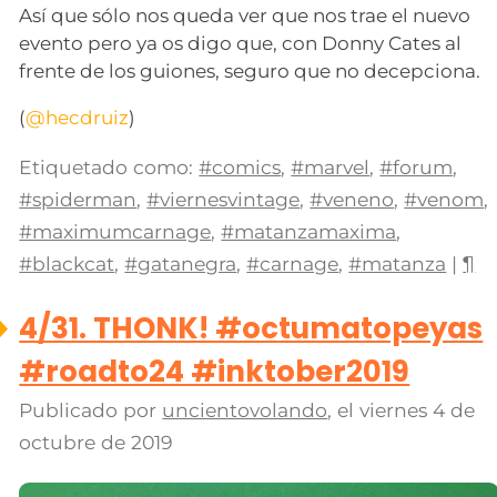
Así que sólo nos queda ver que nos trae el nuevo
evento pero ya os digo que, con Donny Cates al
frente de los guiones, seguro que no decepciona.
(
@hecdruiz
)
Etiquetado como:
#comics
,
#marvel
,
#forum
,
#spiderman
,
#viernesvintage
,
#veneno
,
#venom
,
#maximumcarnage
,
#matanzamaxima
,
#blackcat
,
#gatanegra
,
#carnage
,
#matanza
|
¶
4/31. THONK! #octumatopeyas
#roadto24 #inktober2019
Publicado por
uncientovolando
, el
viernes 4 de
octubre de 2019