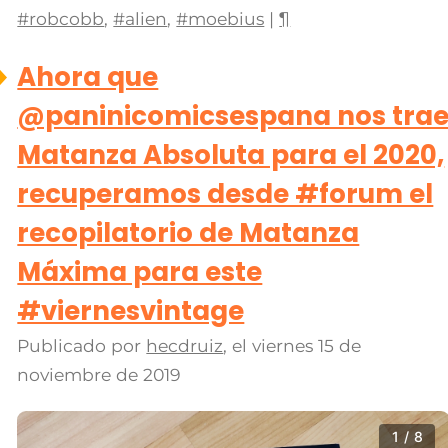
#robcobb
,
#alien
,
#moebius
|
¶
Ahora que
@paninicomicsespana nos tra
Matanza Absoluta para el 2020,
recuperamos desde #forum el
recopilatorio de Matanza
Máxima para este
#viernesvintage
Publicado por
hecdruiz
, el
viernes 15 de
noviembre de 2019
1 / 8