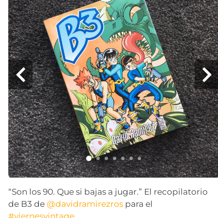
“Son los 90. Que si bajas a jugar.” El recopilatorio
de B3 de
@davidramirezros
para el
#viernesvintage