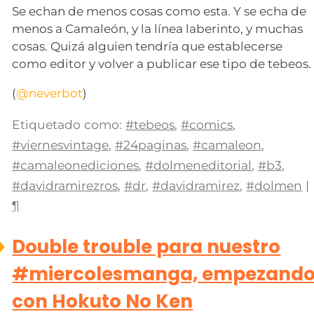
Se echan de menos cosas como esta. Y se echa de
menos a Camaleón, y la línea laberinto, y muchas
cosas. Quizá alguien tendría que establecerse
como editor y volver a publicar ese tipo de tebeos.
(
@neverbot
)
Etiquetado como:
#tebeos
,
#comics
,
#viernesvintage
,
#24paginas
,
#camaleon
,
#camaleonediciones
,
#dolmeneditorial
,
#b3
,
#davidramirezros
,
#dr
,
#davidramirez
,
#dolmen
|
¶
Double trouble para nuestro
#miercolesmanga, empezand
con Hokuto No Ken