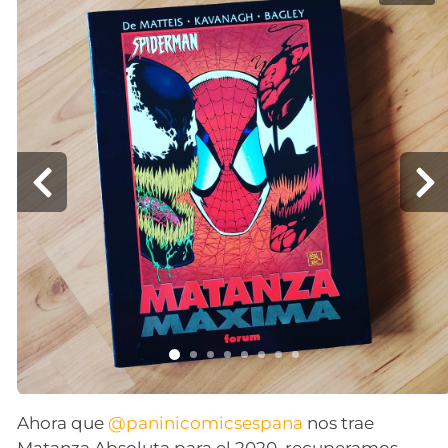
Ahora que
@paninicomicsespana
nos trae
Matanza Absoluta para el 2020, recuperamos