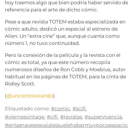
hoy traemos algo que bien podría haber servido d
referencia para el arte de dicho cómic.
Pese a que revista TOTEM estaba especializada en
cómic adulto, dedicó un especial al estreno de
Alien. Un “extra cine” que, aunque cuanta como
número 1, no tuvo continuidad.
Pero la conexión de la película y la revista con el
cómic es total, ya que este número recopila
numerosos diseños de Ron Cobb y Moebius, autor
habitual en las páginas de TOTEM, para la cinta de
Ridley Scott.
(
@uncientovolando
)
Etiquetado como:
#comic
,
#scifi
,
#viernesvintage
,
#cifi
,
#revistas
,
#supervivencia
,
#enlasnavesespaialessuelehabermuypocoespacio