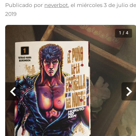
Publicado por
neverbot
, el
miércoles 3 de julio d
2019
1 / 4