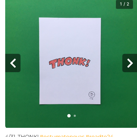
1 / 2
4/31. THONK!
#octumatopeyas
#roadto24