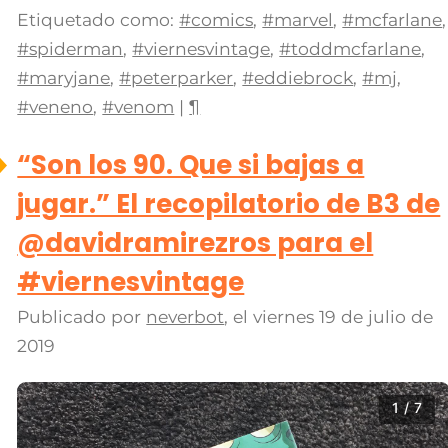
Etiquetado como:
#comics
,
#marvel
,
#mcfarlane
,
#spiderman
,
#viernesvintage
,
#toddmcfarlane
,
#maryjane
,
#peterparker
,
#eddiebrock
,
#mj
,
#veneno
,
#venom
|
¶
“Son los 90. Que si bajas a
jugar.” El recopilatorio de B3 de
@davidramirezros para el
#viernesvintage
Publicado por
neverbot
, el
viernes 19 de julio de
2019
1 / 7