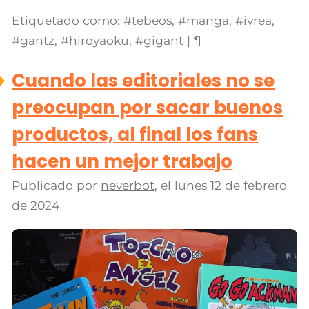
Etiquetado como:
#tebeos
,
#manga
,
#ivrea
,
#gantz
,
#hiroyaoku
,
#gigant
|
¶
Cuando las editoriales no se
preocupan por sacar buenos
productos, al final los fans
hacen un mejor trabajo
Publicado por
neverbot
, el
lunes 12 de febrero
de 2024