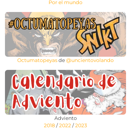
Por el mundo
Octumatopeyas
de
@uncientovolando
Adviento
2018
/
2022
/
2023