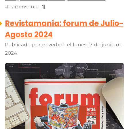
#daizenshuu
|
¶
Revistamanía: forum de Julio-
Agosto 2024
Publicado por
neverbot
, el
lunes 17 de junio de
2024