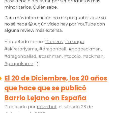
pasa debajo del radar por ser productos más
minoritarios. Quién sabe.
Para más información no me preguntéis que yo
no sé nada 🤪 Algún vídeo hay por YouTube con
alguna review más extensa.
Etiquetado como:
#tebeos
,
#manga
,
#akiratoriyama
,
#dragonball
,
#gogoackman
,
#dragonballsd
,
#cashman
,
#toccio
,
#ackman
,
#grupokame
|
¶
El 20 de Diciembre, los 20 años
que hace que se publicó
Barrio Lejano en España
Publicado por
neverbot
, el
sábado 23 de