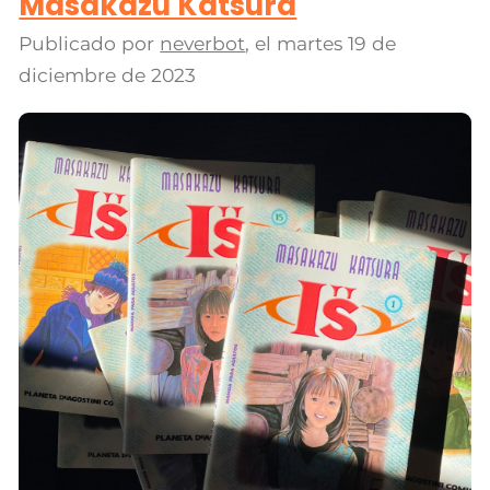
Masakazu Katsura
Publicado por
neverbot
, el
martes 19 de
diciembre de 2023