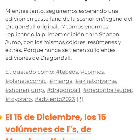
Mientras tanto, seguiremos esperando una
edición en castellano de la soshuhen/legend del
DragonBall original, 17 tomos enormes
replicando la primera edición en la Shonen
Jump, con los mismos colores, resúmenes y
extras. Porque nunca se tienen suficientes
ediciones de DragonBall.
Etiquetado como:
#tebeos
,
#comics
,
#planetacomic
,
#manga
,
#akiratoriyama
,
#shonenjump
,
#dragonball
,
#dragonballsuper
,
#toyotaro
,
#adviento2023
|
¶
El 15 de Diciembre, los 15
volúmenes de I''s, de