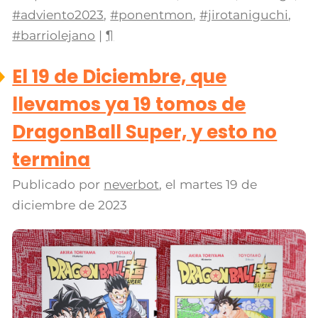
#adviento2023
,
#ponentmon
,
#jirotaniguchi
,
#barriolejano
|
¶
El 19 de Diciembre, que
llevamos ya 19 tomos de
DragonBall Super, y esto no
termina
Publicado por
neverbot
, el
martes 19 de
diciembre de 2023