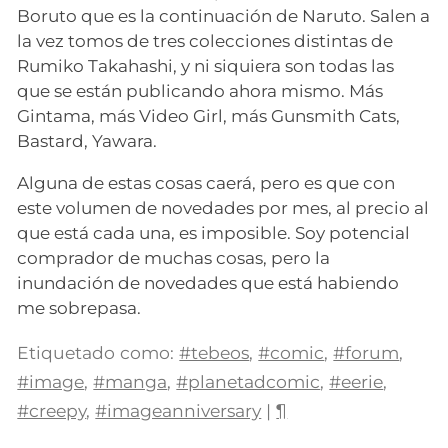
Boruto que es la continuación de Naruto. Salen a
la vez tomos de tres colecciones distintas de
Rumiko Takahashi, y ni siquiera son todas las
que se están publicando ahora mismo. Más
Gintama, más Video Girl, más Gunsmith Cats,
Bastard, Yawara.
Alguna de estas cosas caerá, pero es que con
este volumen de novedades por mes, al precio al
que está cada una, es imposible. Soy potencial
comprador de muchas cosas, pero la
inundación de novedades que está habiendo
me sobrepasa.
Etiquetado como:
#tebeos
,
#comic
,
#forum
,
#image
,
#manga
,
#planetadcomic
,
#eerie
,
#creepy
,
#imageanniversary
|
¶