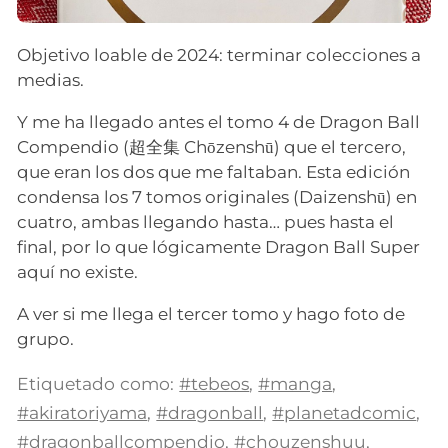
Objetivo loable de 2024: terminar colecciones a
medias.
Y me ha llegado antes el tomo 4 de Dragon Ball
Compendio (超全集 Chōzenshū) que el tercero,
que eran los dos que me faltaban. Esta edición
condensa los 7 tomos originales (Daizenshū) en
cuatro, ambas llegando hasta… pues hasta el
final, por lo que lógicamente Dragon Ball Super
aquí no existe.
A ver si me llega el tercer tomo y hago foto de
grupo.
Etiquetado como:
#tebeos
,
#manga
,
#akiratoriyama
,
#dragonball
,
#planetadcomic
,
#dragonballcompendio
,
#chouzenshuu
,