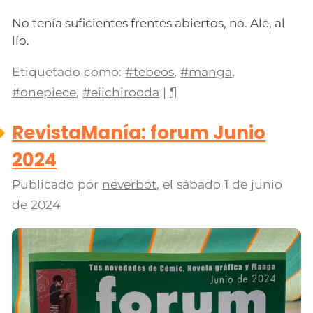
No tenía suficientes frentes abiertos, no. Ale, al
lío.
Etiquetado como:
#tebeos
,
#manga
,
#onepiece
,
#eiichirooda
|
¶
RevistaManía: forum Junio
2024
Publicado por
neverbot
, el
sábado 1 de junio
de 2024