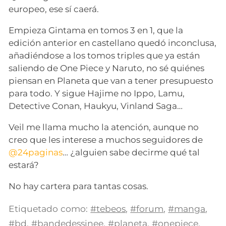
europeo, ese sí caerá.
Empieza Gintama en tomos 3 en 1, que la
edición anterior en castellano quedó inconclusa,
añadiéndose a los tomos triples que ya están
saliendo de One Piece y Naruto, no sé quiénes
piensan en Planeta que van a tener presupuesto
para todo. Y sigue Hajime no Ippo, Lamu,
Detective Conan, Haukyu, Vinland Saga…
Veil me llama mucho la atención, aunque no
creo que les interese a muchos seguidores de
@24paginas
… ¿alguien sabe decirme qué tal
estará?
No hay cartera para tantas cosas.
Etiquetado como:
#tebeos
,
#forum
,
#manga
,
#bd
,
#bandedessinee
,
#planeta
,
#onepiece
,