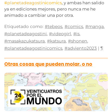
#planetadeagostinicomics
, y ambas han salido
ya en ediciones mejores, pero nunca me he
animado a cambiar una por otra.
Etiquetado como:
#tebeos
,
#comics
,
#manga
,
#planetadeagostini
,
#videogirl
,
#is
,
#masakazukatsura
,
#katsura
,
#shonen
,
#planetadeagostinicomics
,
#adviento2023
|
¶
Otras cosas que pueden molar, o no