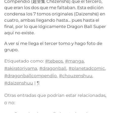
Compendio (超全集 Chōzenshū) que el tercero,
que eran los dos que me faltaban. Esta edición
condensa los 7 tomos originales (Daizenshū) en
cuatro, ambas llegando hasta… pues hasta el
final, por lo que lógicamente Dragon Ball Super
aquí no existe.
A ver si me llega el tercer tomo y hago foto de
grupo.
Etiquetado como:
#tebeos
,
#manga
,
#akiratoriyama
,
#dragonball
,
#planetadcomic
,
#dragonballcompendio
,
#chouzenshuu
,
#daizenshuu
|
¶
Otras entradas que podrían estar relacionadas,
o no: