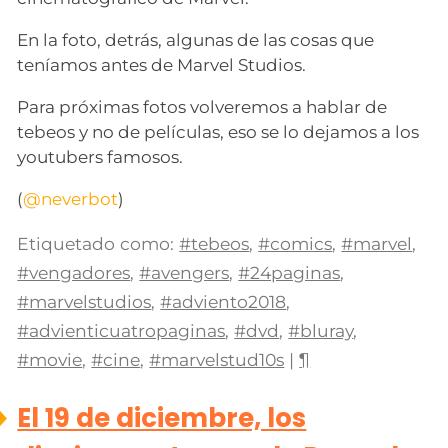
En la foto, detrás, algunas de las cosas que
teníamos antes de Marvel Studios.
Para próximas fotos volveremos a hablar de
tebeos y no de películas, eso se lo dejamos a los
youtubers famosos.
(
@neverbot
)
Etiquetado como:
#tebeos
,
#comics
,
#marvel
,
#vengadores
,
#avengers
,
#24paginas
,
#marvelstudios
,
#adviento2018
,
#advienticuatropaginas
,
#dvd
,
#bluray
,
#movie
,
#cine
,
#marvelstud10s
|
¶
El 19 de diciembre, los