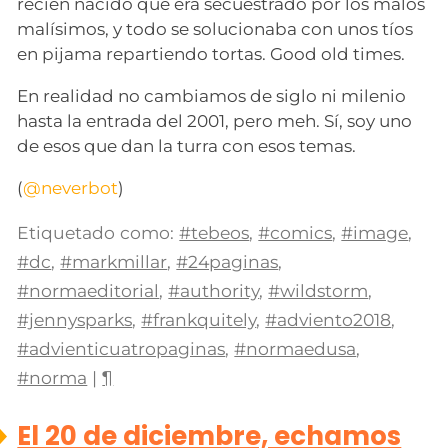
recién nacido que era secuestrado por los malos
malísimos, y todo se solucionaba con unos tíos
en pijama repartiendo tortas. Good old times.
En realidad no cambiamos de siglo ni milenio
hasta la entrada del 2001, pero meh. Sí, soy uno
de esos que dan la turra con esos temas.
(
@neverbot
)
Etiquetado como:
#tebeos
,
#comics
,
#image
,
#dc
,
#markmillar
,
#24paginas
,
#normaeditorial
,
#authority
,
#wildstorm
,
#jennysparks
,
#frankquitely
,
#adviento2018
,
#advienticuatropaginas
,
#normaedusa
,
#norma
|
¶
El 20 de diciembre, echamos