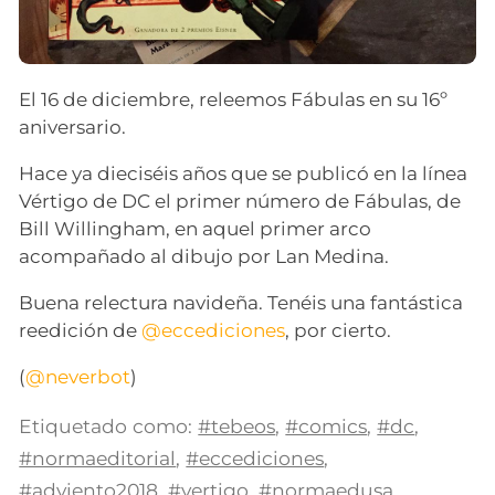
El 16 de diciembre, releemos Fábulas en su 16º
aniversario.
Hace ya dieciséis años que se publicó en la línea
Vértigo de DC el primer número de Fábulas, de
Bill Willingham, en aquel primer arco
acompañado al dibujo por Lan Medina.
Buena relectura navideña. Tenéis una fantástica
reedición de
@eccediciones
, por cierto.
(
@neverbot
)
Etiquetado como:
#tebeos
,
#comics
,
#dc
,
#normaeditorial
,
#eccediciones
,
#adviento2018
,
#vertigo
,
#normaedusa
,