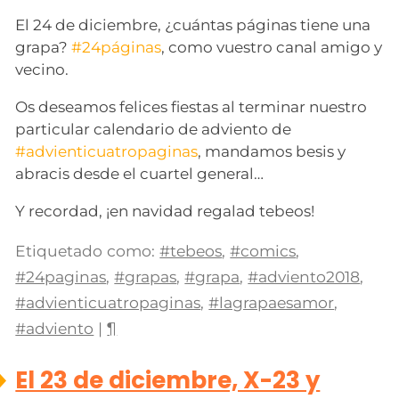
El 24 de diciembre, ¿cuántas páginas tiene una
grapa?
#24páginas
, como vuestro canal amigo y
vecino.
Os deseamos felices fiestas al terminar nuestro
particular calendario de adviento de
#advienticuatropaginas
, mandamos besis y
abracis desde el cuartel general…
Y recordad, ¡en navidad regalad tebeos!
Etiquetado como:
#tebeos
,
#comics
,
#24paginas
,
#grapas
,
#grapa
,
#adviento2018
,
#advienticuatropaginas
,
#lagrapaesamor
,
#adviento
|
¶
El 23 de diciembre, X-23 y