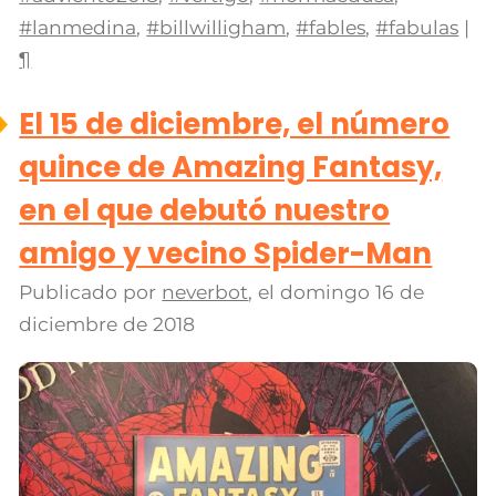
#lanmedina
,
#billwilligham
,
#fables
,
#fabulas
|
¶
El 15 de diciembre, el número
quince de Amazing Fantasy,
en el que debutó nuestro
amigo y vecino Spider-Man
Publicado por
neverbot
, el
domingo 16 de
diciembre de 2018