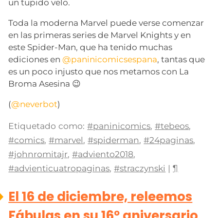
un tupido velo.
Toda la moderna Marvel puede verse comenzar
en las primeras series de Marvel Knights y en
este Spider-Man, que ha tenido muchas
ediciones en
@paninicomicsespana
, tantas que
es un poco injusto que nos metamos con La
Broma Asesina 😉
(
@neverbot
)
Etiquetado como:
#paninicomics
,
#tebeos
,
#comics
,
#marvel
,
#spiderman
,
#24paginas
,
#johnromitajr
,
#adviento2018
,
#advienticuatropaginas
,
#straczynski
|
¶
El 16 de diciembre, releemos
Fábulas en su 16º aniversario