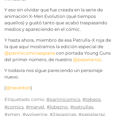
Y eso sin olvidar que fue creada en la serie de
animación X-Men Evolution (qué tiempos
aquellos) y gustó tanto que acabó traspasando
medios y apareciendo en el cómic.
Y hasta ahora, miembro de esa Patrulla-X roja de
la que aquí mostramos la edición especial de
@paninicomicsespana
con portada Young Guns
del primer número, de nuestro
@pepelarraz
.
Y todavía nos sigue pareciendo un personaje
nuevo.
(
@neverbot
)
Etiquetado como:
#paninicomics
,
#tebeos
,
#comics
,
#marvel
,
#lobezno
,
#patrullax
,
#xmen
,
#wolverine
,
#24paginas
,
#pepelarraz
,