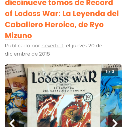
diecinueve tomos de Record
of Lodoss War: La Leyenda del
Caballero Heroico, de Ryo
Mizuno
Publicado por
neverbot
, el
jueves 20 de
diciembre de 2018
1 / 3