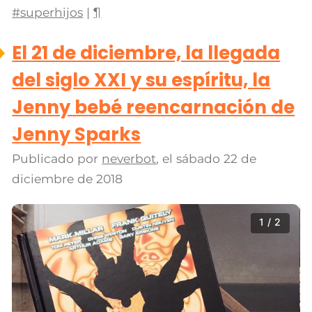
#superhijos
|
¶
El 21 de diciembre, la llegada
del siglo XXI y su espíritu, la
Jenny bebé reencarnación de
Jenny Sparks
Publicado por
neverbot
, el
sábado 22 de
diciembre de 2018
1 / 2