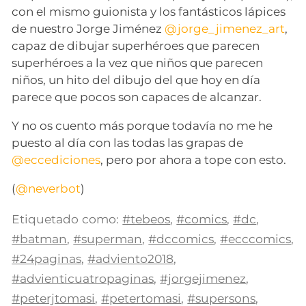
con el mismo guionista y los fantásticos lápices
de nuestro Jorge Jiménez
@jorge_jimenez_art
,
capaz de dibujar superhéroes que parecen
superhéroes a la vez que niños que parecen
niños, un hito del dibujo del que hoy en día
parece que pocos son capaces de alcanzar.
Y no os cuento más porque todavía no me he
puesto al día con las todas las grapas de
@eccediciones
, pero por ahora a tope con esto.
(
@neverbot
)
Etiquetado como:
#tebeos
,
#comics
,
#dc
,
#batman
,
#superman
,
#dccomics
,
#ecccomics
,
#24paginas
,
#adviento2018
,
#advienticuatropaginas
,
#jorgejimenez
,
#peterjtomasi
,
#petertomasi
,
#supersons
,