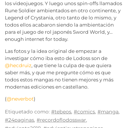
los videojuegos. Y luego unos spin-offs llamados
Rune Soldier ambientados en otro continente, y
Legend of Crystania, otro tanto de lo mismo, y
todos ellos acabaron siendo la ambientación
para el juego de rol japonés Sword World, y…
enough internet for today.
Las fotos y la idea original de empezar a
investigar cómo iba esto de Lodoss son de
@hecdruiz
, que tiene la culpa de que quiera
saber más, y que me pregunte cómo es que
todos estos mangas no tienen mejores y más
modernas ediciones en castellano.
(
@neverbot
)
Etiquetado como:
#tebeos
,
#comics
,
#manga
,
#24paginas
,
#recordoflodosswar
,