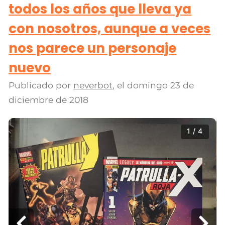
todos los años que lleva ya
con nosotros, aunque a veces
nos parece un personaje
nuevo
Publicado por
neverbot
, el
domingo 23 de
diciembre de 2018
1 / 4