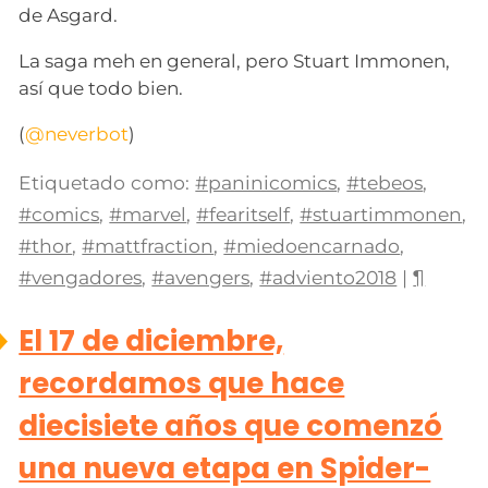
de Asgard.
La saga meh en general, pero Stuart Immonen,
así que todo bien.
(
@neverbot
)
Etiquetado como:
#paninicomics
,
#tebeos
,
#comics
,
#marvel
,
#fearitself
,
#stuartimmonen
,
#thor
,
#mattfraction
,
#miedoencarnado
,
#vengadores
,
#avengers
,
#adviento2018
|
¶
El 17 de diciembre,
recordamos que hace
diecisiete años que comenzó
una nueva etapa en Spider-