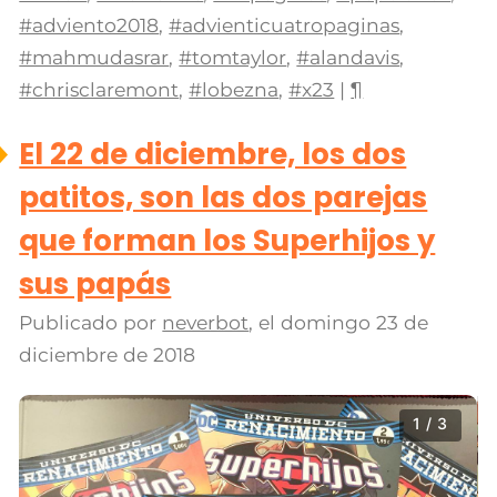
#adviento2018
,
#advienticuatropaginas
,
#mahmudasrar
,
#tomtaylor
,
#alandavis
,
#chrisclaremont
,
#lobezna
,
#x23
|
¶
El 22 de diciembre, los dos
patitos, son las dos parejas
que forman los Superhijos y
sus papás
Publicado por
neverbot
, el
domingo 23 de
diciembre de 2018
1 / 3