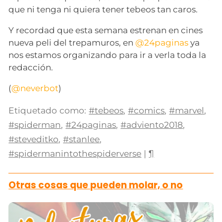
que ni tenga ni quiera tener tebeos tan caros.
Y recordad que esta semana estrenan en cines
nueva peli del trepamuros, en
@24paginas
ya
nos estamos organizando para ir a verla toda la
redacción.
(
@neverbot
)
Etiquetado como:
#tebeos
,
#comics
,
#marvel
,
#spiderman
,
#24paginas
,
#adviento2018
,
#steveditko
,
#stanlee
,
#spidermanintothespiderverse
|
¶
Otras cosas que pueden molar, o no