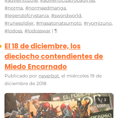
#adviento2018
,
#advienticuatropaginas
,
#norma
,
#normaedmanga
,
#legendofcrystania
,
#swordworld
,
#runesoldier
,
#masatonatsumoto
,
#ryomizuno
,
#lodoss
,
#lodosswar
|
¶
El 18 de diciembre, los
dieciocho contendientes de
Miedo Encarnado
Publicado por
neverbot
, el
miércoles 19 de
diciembre de 2018
1 / 3