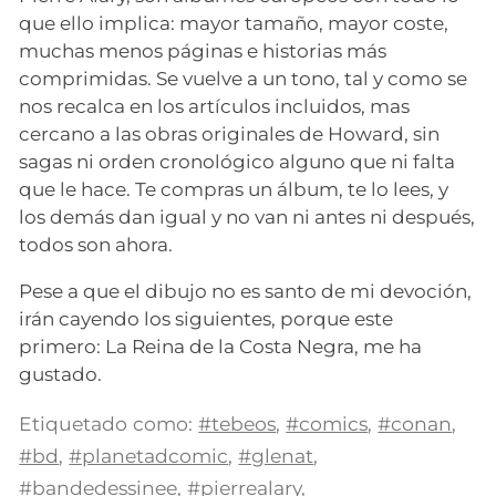
que ello implica: mayor tamaño, mayor coste,
muchas menos páginas e historias más
comprimidas. Se vuelve a un tono, tal y como se
nos recalca en los artículos incluidos, mas
cercano a las obras originales de Howard, sin
sagas ni orden cronológico alguno que ni falta
que le hace. Te compras un álbum, te lo lees, y
los demás dan igual y no van ni antes ni después,
todos son ahora.
Pese a que el dibujo no es santo de mi devoción,
irán cayendo los siguientes, porque este
primero: La Reina de la Costa Negra, me ha
gustado.
Etiquetado como:
#tebeos
,
#comics
,
#conan
,
#bd
,
#planetadcomic
,
#glenat
,
#bandedessinee
,
#pierrealary
,