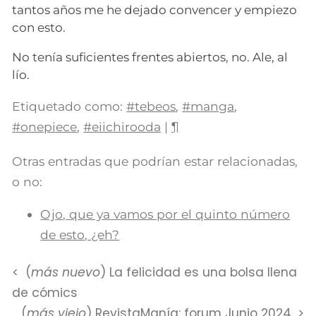
tantos años me he dejado convencer y empiezo
con esto.
No tenía suficientes frentes abiertos, no. Ale, al
lío.
Etiquetado como:
#tebeos
,
#manga
,
#onepiece
,
#eiichirooda
|
¶
Otras entradas que podrían estar relacionadas,
o no:
Ojo, que ya vamos por el quinto número
de esto, ¿eh?
(
más nuevo
) La felicidad es una bolsa llena
de cómics
(
más viejo
) RevistaManía: forum Junio 2024