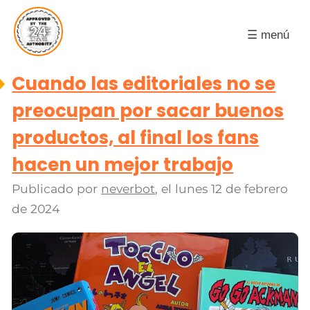
☰ menú
Cuando las editoriales no se
preocupan por sacar buenos
productos, al final los fans
hacen un mejor trabajo
Publicado por
neverbot
, el
lunes 12 de febrero
de 2024