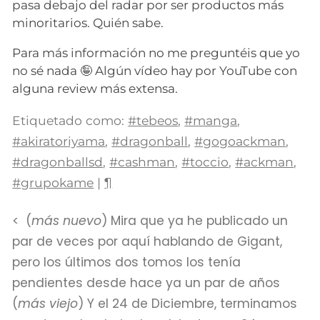
pasa debajo del radar por ser productos más
minoritarios. Quién sabe.
Para más información no me preguntéis que yo
no sé nada 🤪 Algún vídeo hay por YouTube con
alguna review más extensa.
Etiquetado como:
#tebeos
,
#manga
,
#akiratoriyama
,
#dragonball
,
#gogoackman
,
#dragonballsd
,
#cashman
,
#toccio
,
#ackman
,
#grupokame
|
¶
(
más nuevo
) Mira que ya he publicado un
par de veces por aquí hablando de Gigant,
pero los últimos dos tomos los tenía
pendientes desde hace ya un par de años
(
más viejo
) Y el 24 de Diciembre, terminamos