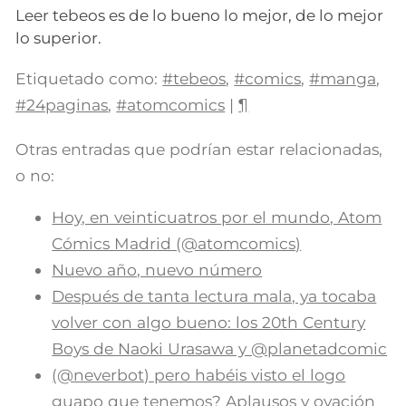
Leer tebeos es de lo bueno lo mejor, de lo mejor
lo superior.
Etiquetado como:
#tebeos
,
#comics
,
#manga
,
#24paginas
,
#atomcomics
|
¶
Otras entradas que podrían estar relacionadas,
o no:
Hoy, en veinticuatros por el mundo, Atom
Cómics Madrid (@atomcomics)
Nuevo año, nuevo número
Después de tanta lectura mala, ya tocaba
volver con algo bueno: los 20th Century
Boys de Naoki Urasawa y @planetadcomic
(@neverbot) pero habéis visto el logo
guapo que tenemos? Aplausos y ovación