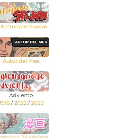
electura de Spawn
Autor del mes
Adviento
2018
/
2022
/
2023
nga en 24páginas