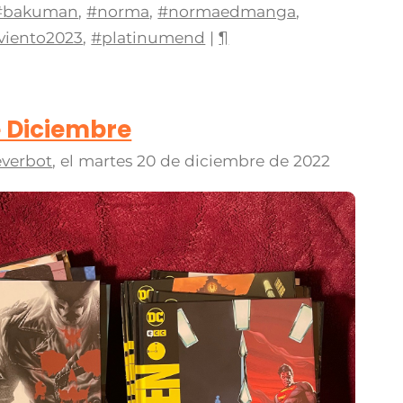
#bakuman
,
#norma
,
#normaedmanga
,
viento2023
,
#platinumend
|
¶
e Diciembre
verbot
, el
martes 20 de diciembre de 2022