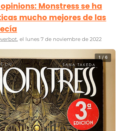
opinions: Monstress se ha
iticas mucho mejores de las
ecía
verbot
, el
lunes 7 de noviembre de 2022
1 / 6