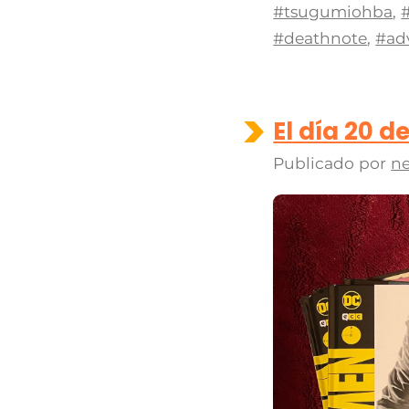
#tsugumiohba
,
#deathnote
,
#ad
El día 20 d
Publicado por
ne