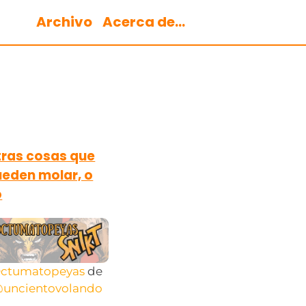
Archivo
Acerca de...
ras cosas que
eden molar, o
o
ctumatopeyas
de
uncientovolando