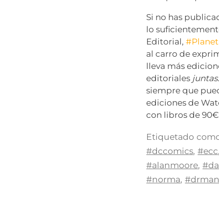
Si no has publica
lo suficientement
Editorial,
#Planet
al carro de exprim
lleva más edicio
editoriales
juntas
siempre que pued
ediciones de Wat
con libros de 90€
Etiquetado como
#dccomics
,
#ecc
#alanmoore
,
#da
#norma
,
#drman