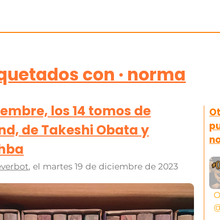
iquetados con · norma
ciembre, los 14 tomos de
Ot
pu
nd, de Takeshi Obata y
n
hba
verbot
, el
martes 19 de diciembre de 2023
O
@