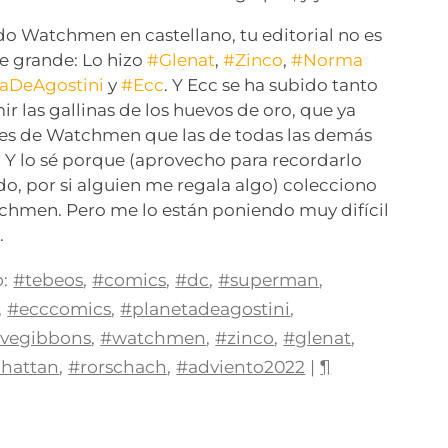
do Watchmen en castellano, tu editorial no es
e grande: Lo hizo
#Glenat
,
#Zinco
,
#Norma
aDeAgostini
y
#Ecc
. Y Ecc se ha subido tanto
ir las gallinas de los huevos de oro, que ya
nes de Watchmen que las de todas las demás
. Y lo sé porque (aprovecho para recordarlo
o, por si alguien me regala algo) colecciono
chmen. Pero me lo están poniendo muy difícil
.
:
#tebeos
,
#comics
,
#dc
,
#superman
,
,
#ecccomics
,
#planetadeagostini
,
vegibbons
,
#watchmen
,
#zinco
,
#glenat
,
hattan
,
#rorschach
,
#adviento2022
|
¶