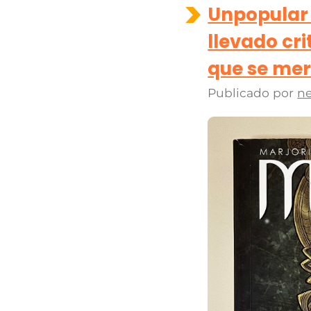
Unpopular 
llevado cr
que se mer
Publicado por
ne