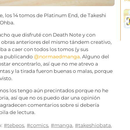
e, los 14 tomos de Platinum End, de Takeshi
 Ohba.
cho que disfruté con Death Note y con
 obras anteriores del mismo tándem creativo,
iba a caer con todos los tomos (y sus
iba publicando
@normaedmanga
. Alguno del
ostar encontrarlo, así que no me atrevo a
ventas y la tirada fueron buenas o malas, porque
visto.
imos los tengo aún precintados porque no he
oria, así que no os puedo dar una opinión
e agradecen comentarios sobre si debería
pila de lectura.
:
#tebeos
,
#comics
,
#manga
,
#takeshiobata
,