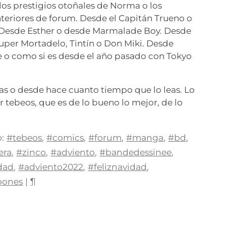
 los prestigios otoñales de Norma o los
eriores de forum. Desde el Capitán Trueno o
 Desde Esther o desde Marmalade Boy. Desde
uper Mortadelo, Tintín o Don Miki. Desde
e o como si es desde el año pasado con Tokyo
eas o desde hace cuanto tiempo que lo leas. Lo
r tebeos, que es de lo bueno lo mejor, de lo
.
:
#tebeos
,
#comics
,
#forum
,
#manga
,
#bd
,
era
,
#zinco
,
#adviento
,
#bandedessinee
,
dad
,
#adviento2022
,
#feliznavidad
,
pones
|
¶