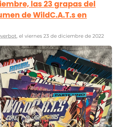
ciembre, las 23 grapas del
umen de WildC.A.T.s en
verbot
, el
viernes 23 de diciembre de 2022