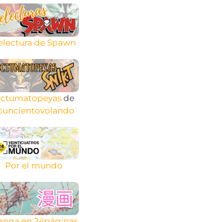
electura de Spawn
ctumatopeyas
de
uncientovolando
Por el mundo
nga en 24páginas