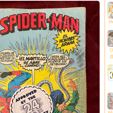
R
O
@
Ma