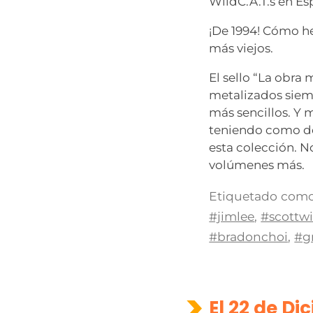
WildC.A.T.s en Es
¡De 1994! Cómo h
más viejos.
El sello “La obra
metalizados siem
más sencillos. Y 
teniendo como d
esta colección. No
volúmenes más.
Etiquetado como
#jimlee
,
#scottwi
#bradonchoi
,
#gr
El 22 de D