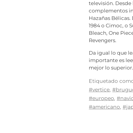
televisión. Desde
complementos int
Hazañas Bélicas.
1984 o Cimoc, o S
Bleach, One Piec
Revengers.
Da igual lo que l
importante es lee
mejor lo superior
Etiquetado como
#vertice
,
#brugu
#europeo
,
#navi
#americano
,
#ja