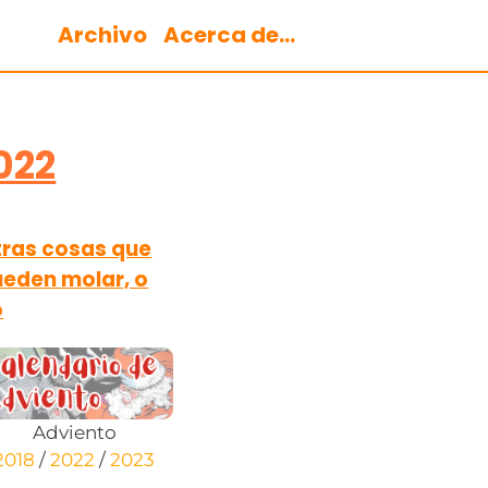
Archivo
Acerca de...
022
ras cosas que
eden molar, o
o
Adviento
2018
/
2022
/
2023