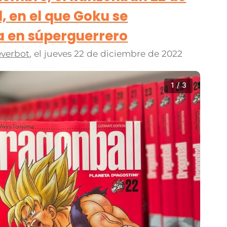
, en el que Goku se
 en súperguerrero
verbot
, el
jueves 22 de diciembre de 2022
1 / 3