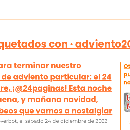
iquetados con · adviento2
para terminar nuestro
Ot
pu
de adviento particular: el 24
n
re, ¡@24paginas! Esta noche
uena, y mañana navidad,
ebeos que vamos a nostalgiar
verbot
, el
sábado 24 de diciembre de 2022