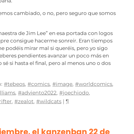
paña.
emos cambiado, o no, pero seguro que somos
 maestra de Jim Lee” en esa portada con logos
pre consigue hacerme sonreír. Eran tiempos
me podéis mirar mal si queréis, pero yo sigo
eberes pendientes avanzar un poco más en
 sé si hasta el final, pero al menos uno o dos
:
#tebeos
,
#comics
,
#image
,
#worldcomics
,
lliams
,
#adviento2022
,
#joechiodo
,
ifter
,
#zealot
,
#wildcats
|
¶
iciembre, el kanzenban 22 de