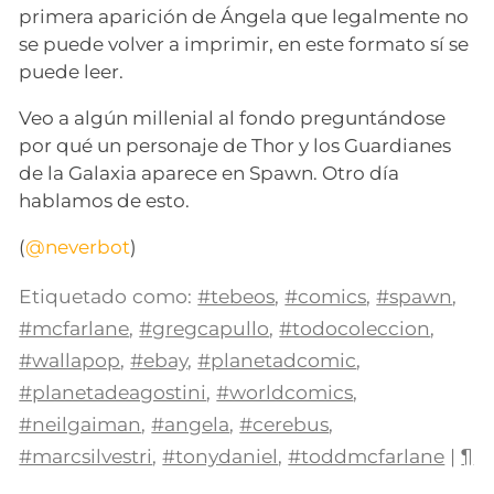
primera aparición de Ángela que legalmente no
se puede volver a imprimir, en este formato sí se
puede leer.
Veo a algún millenial al fondo preguntándose
por qué un personaje de Thor y los Guardianes
de la Galaxia aparece en Spawn. Otro día
hablamos de esto.
(
@neverbot
)
Etiquetado como:
#tebeos
,
#comics
,
#spawn
,
#mcfarlane
,
#gregcapullo
,
#todocoleccion
,
#wallapop
,
#ebay
,
#planetadcomic
,
#planetadeagostini
,
#worldcomics
,
#neilgaiman
,
#angela
,
#cerebus
,
#marcsilvestri
,
#tonydaniel
,
#toddmcfarlane
|
¶