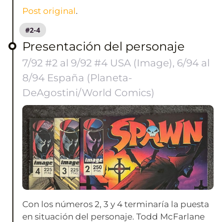
Post original
.
#2-4
Presentación del personaje
7/92 #2 al 9/92 #4 USA (Image), 6/94 al
8/94 España (Planeta-
DeAgostini/World Comics)
Con los números 2, 3 y 4 terminaría la puesta
en situación del personaje. Todd McFarlane