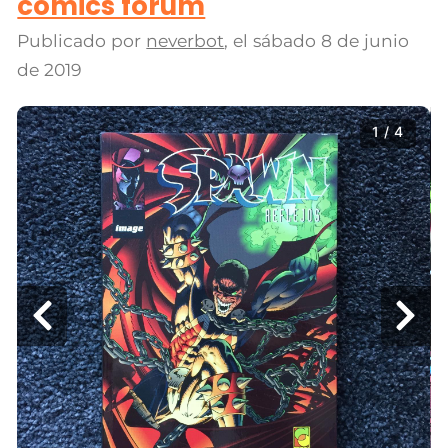
cómics forum
Publicado por
neverbot
, el
sábado 8 de junio
de 2019
1 / 4