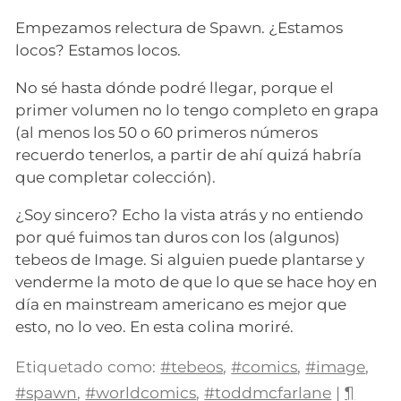
Empezamos relectura de Spawn. ¿Estamos
locos? Estamos locos.
No sé hasta dónde podré llegar, porque el
primer volumen no lo tengo completo en grapa
(al menos los 50 o 60 primeros números
recuerdo tenerlos, a partir de ahí quizá habría
que completar colección).
¿Soy sincero? Echo la vista atrás y no entiendo
por qué fuimos tan duros con los (algunos)
tebeos de Image. Si alguien puede plantarse y
venderme la moto de que lo que se hace hoy en
día en mainstream americano es mejor que
esto, no lo veo. En esta colina moriré.
Etiquetado como:
#tebeos
,
#comics
,
#image
,
#spawn
,
#worldcomics
,
#toddmcfarlane
|
¶