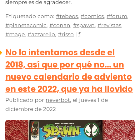
siempre es de agradecer.
Etiquetado como:
#tebeos
,
#comics
,
#forum
,
#planetacomic
,
#conan
,
#spawn
,
#revistas
,
#mage
,
#azzarello
,
#risso
|
¶
No lo intentamos desde el
2018, así que por qué no... un
nuevo calendario de adviento
en este 2022, que ya ha llovido
Publicado por
neverbot
, el
jueves 1 de
diciembre de 2022