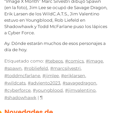
“Image X Month” Marc Silvestri dibujó Spawn
(en la foto), Jim Lee se ocupó de Savage Dragon,
Erik Larsen de los WildC.A.T.S., Jim Valentino
estuvo en Youngblood, Rob Liefeld en
Shadowhawk y Todd McFarlane puso los lápices
a Cyber Force.
Ay. Dónde estarán muchos de esos personajes a
día de hoy.
Etiquetado como:
#tebeos
,
#comics
,
#image
,
#spawn
,
#robliefeld
,
#marcsilvestri
,
#toddmcfarlane
,
#jimlee
,
#eriklarsen
,
#wildcats
,
#adviento2023
,
#savagedragon
,
#cyberforce
,
#youngblood
,
#jimvalentino
,
#shadowhawk
|
¶
Novedades de