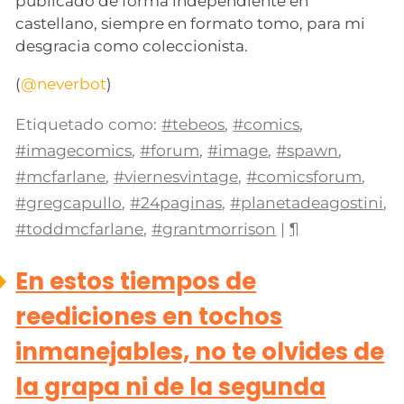
publicado de forma independiente en
castellano, siempre en formato tomo, para mi
desgracia como coleccionista.
(
@neverbot
)
Etiquetado como:
#tebeos
,
#comics
,
#imagecomics
,
#forum
,
#image
,
#spawn
,
#mcfarlane
,
#viernesvintage
,
#comicsforum
,
#gregcapullo
,
#24paginas
,
#planetadeagostini
,
#toddmcfarlane
,
#grantmorrison
|
¶
En estos tiempos de
reediciones en tochos
inmanejables, no te olvides de
la grapa ni de la segunda