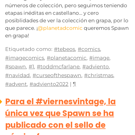
números de colección, pero seguimos teniendo
etapas inéditas en castellano… y cero
posiblidades de ver la colección en grapa, por lo
que parece. ¡
@planetadcomic
queremos Spawn
en grapa!
Etiquetado como:
#tebeos
,
#comics
,
#imagecomics
,
#planetacomic
,
#image
,
#spawn
,
#1
,
#toddmcfarlane
,
#adviento
,
#navidad
,
#curseofthespawn
,
#christmas
,
#advent
,
#adviento2022
|
¶
Para el #viernesvintage, la
única vez que Spawn se ha
publicado con el sello de