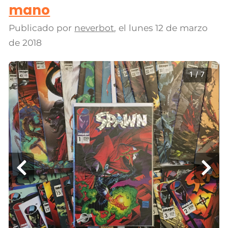
mano
Publicado por
neverbot
, el
lunes 12 de marzo
de 2018
1 / 7