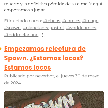
muerte y la definitiva pérdida de su alma. Y aquí
empezamos a jugar.
Etiquetado como:
#tebeos
,
#comics
,
#image
,
#spawn
,
#planetadeagostini
,
#worldcomics
,
#toddmcfarlane
|
¶
Empezamos relectura de
Spawn. ¿Estamos locos?
Estamos locos
Publicado por
neverbot
, el
jueves 30 de mayo
de 2024