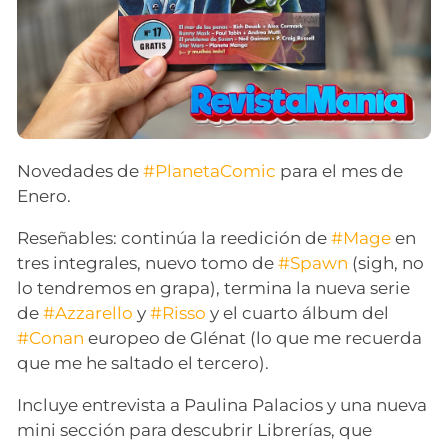
Novedades de
#PlanetaComic
para el mes de
Enero.
Reseñables: continúa la reedición de
#Mage
en
tres integrales, nuevo tomo de
#Spawn
(sigh, no
lo tendremos en grapa), termina la nueva serie
de
#Azzarello
y
#Risso
y el cuarto álbum del
#Conan
europeo de Glénat (lo que me recuerda
que me he saltado el tercero).
Incluye entrevista a Paulina Palacios y una nueva
mini sección para descubrir Librerías, que