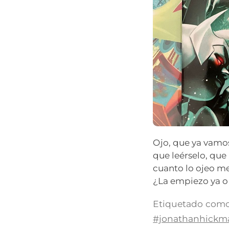
Ojo, que ya vamo
que leérselo, que
cuanto lo ojeo m
¿La empiezo ya o
Etiquetado como
#jonathanhickm