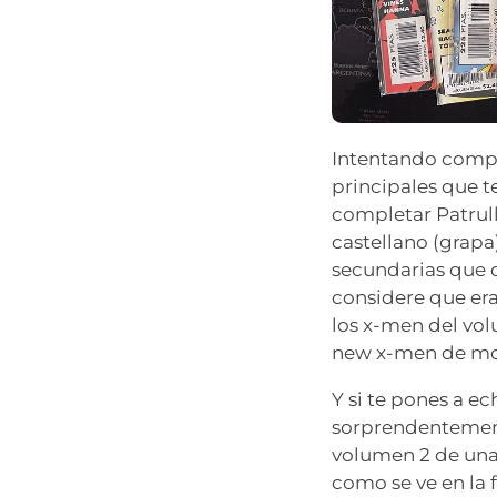
Intentando compl
principales que 
completar Patrull
castellano (grapa
secundarias que d
considere que er
los x-men del vol
new x-men de morr
Y si te pones a e
sorprendentement
volumen 2 de una 
como se ve en la 