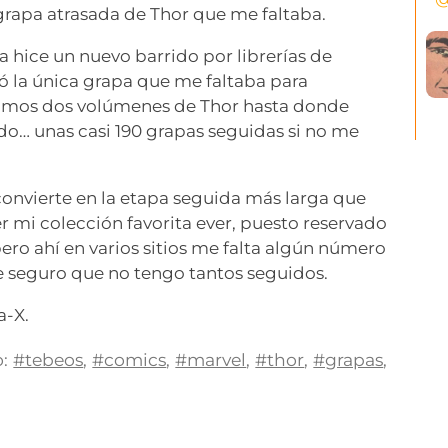
a grapa atrasada de Thor que me faltaba.
a hice un nuevo barrido por librerías de
ó la única grapa que me faltaba para
timos dos volúmenes de Thor hasta donde
do… unas casi 190 grapas seguidas si no me
convierte en la etapa seguida más larga que
er mi colección favorita ever, puesto reservado
ero ahí en varios sitios me falta algún número
que seguro que no tengo tantos seguidos.
a-X.
:
#tebeos
,
#comics
,
#marvel
,
#thor
,
#grapas
,