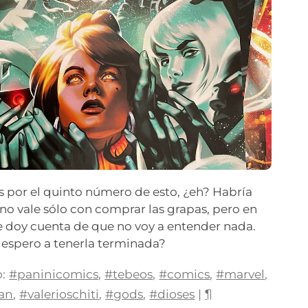
s por el quinto número de esto, ¿eh? Habría
 no vale sólo con comprar las grapas, pero en
e doy cuenta de que no voy a entender nada.
 espero a tenerla terminada?
:
#paninicomics
,
#tebeos
,
#comics
,
#marvel
,
an
,
#valerioschiti
,
#gods
,
#dioses
|
¶