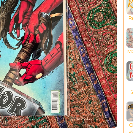
R
Ma
O
@