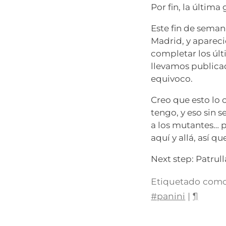
Por fin, la últim
Este fin de seman
Madrid, y apareci
completar los úl
llevamos publica
equivoco.
Creo que esto lo 
tengo, y eso sin s
a los mutantes… p
aquí y allá, así 
Next step: Patrull
Etiquetado como
#panini
|
¶