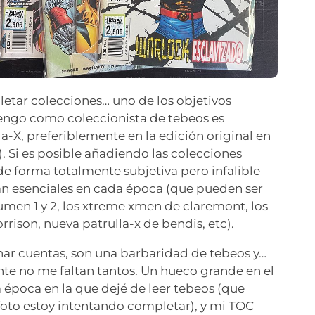
etar colecciones… uno de los objetivos
tengo como coleccionista de tebeos es
a-X, preferiblemente en la edición original en
). Si es posible añadiendo las colecciones
e forma totalmente subjetiva pero infalible
an esenciales en cada época (que pueden ser
umen 1 y 2, los xtreme xmen de claremont, los
ison, nueva patrulla-x de bendis, etc).
char cuentas, son una barbaridad de tebeos y…
e no me faltan tantos. Un hueco grande en el
época en la que dejé de leer tebeos (que
foto estoy intentando completar), y mi TOC