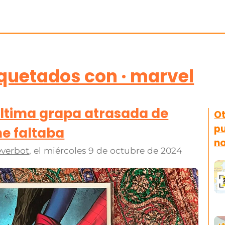
iquetados con · marvel
 última grapa atrasada de
Ot
pu
e faltaba
n
verbot
, el
miércoles 9 de octubre de 2024