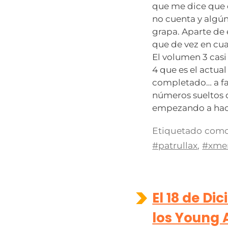
que me dice que e
no cuenta y algún
grapa. Aparte de 
que de vez en cu
El volumen 3 casi
4 que es el actual
completado… a fal
números sueltos q
empezando a hace
Etiquetado como
#patrullax
,
#xme
El 18 de Di
los Young 