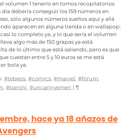
l volumen 1 tenerlo en tomos recopilatorios
 día debería conseguir los 159 números en
eso, sólo algunos números sueltos aquí y allá
ando aparecen en alguna tienda o en wallapop:
 casi lo completo ya, y lo que sería el volumen
 lleva algo más de 150 grapas ya está
ta de lo último que está saliendo, pero es que
ue cuestan entre 5 y 10 euros se me está
r bola ya.
:
#tebeos
,
#comics
,
#marvel
,
#forum
,
n
,
#panini
,
#uncannyxmen
|
¶
ciembre, hace ya 18 añazos de
Avengers