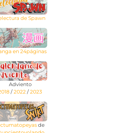
electura de Spawn
nga en 24páginas
Adviento
2018
/
2022
/
2023
ctumatopeyas
de
uncientovolando