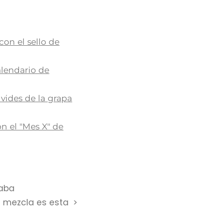
con el sello de
alendario de
vides de la grapa
n el "Mes X" de
taba
é mezcla es esta