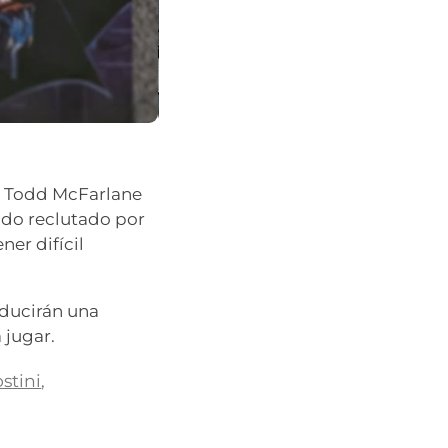
e. Todd McFarlane
sido reclutado por
ner difícil
oducirán una
 jugar.
stini
,