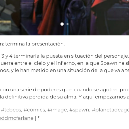
: termina la presentación.
 3 y 4 terminaría la puesta en situación del personaj
erra entre el cielo y el infierno, en la que Spawn ha 
mos, y le han metido en una situación de la que va a te
a con una serie de poderes que, cuando se agoten, pr
a definitiva pérdida de su alma. Y aquí empezamos a
#tebeos
,
#comics
,
#image
,
#spawn
,
#planetadeago
oddmcfarlane
|
¶