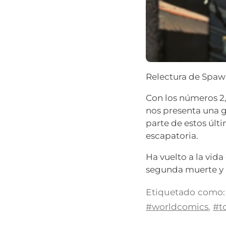
Relectura de Spawn
Con los números 2,
nos presenta una gu
parte de estos últi
escapatoria.
Ha vuelto a la vid
segunda muerte y l
Etiquetado como:
#worldcomics
,
#t