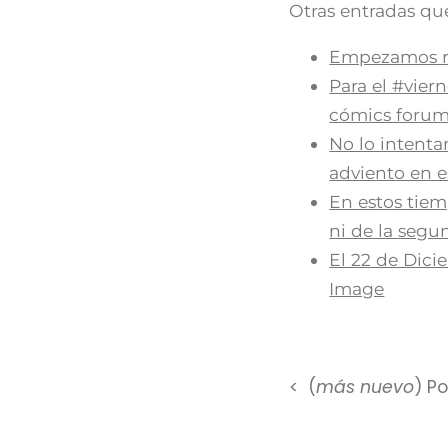
Otras entradas que
Empezamos re
Para el #vier
cómics foru
No lo intenta
adviento en e
En estos tiem
ni de la seg
El 22 de Dici
Image
(
más nuevo
) P