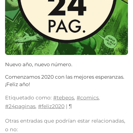
Nuevo año, nuevo número.
Comenzamos 2020 con las mejores esperanzas.
¡Feliz año!
Etiquetado como:
#tebeos
,
#comics
,
#24paginas
,
#feliz2020
|
¶
Otras entradas que podrían estar relacionadas,
o no: