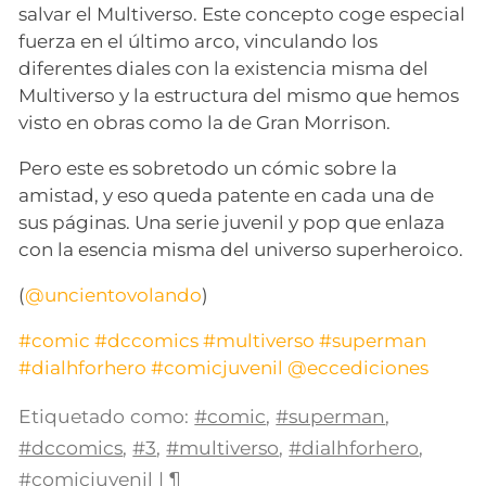
salvar el Multiverso. Este concepto coge especial
fuerza en el último arco, vinculando los
diferentes diales con la existencia misma del
Multiverso y la estructura del mismo que hemos
visto en obras como la de Gran Morrison.
Pero este es sobretodo un cómic sobre la
amistad, y eso queda patente en cada una de
sus páginas. Una serie juvenil y pop que enlaza
con la esencia misma del universo superheroico.
(
@uncientovolando
)
#comic
#dccomics
#multiverso
#superman
#dialhforhero
#comicjuvenil
@eccediciones
Etiquetado como:
#comic
,
#superman
,
#dccomics
,
#3
,
#multiverso
,
#dialhforhero
,
#comicjuvenil
|
¶