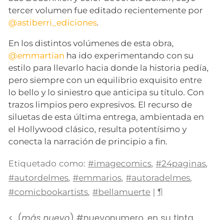
tercer volumen fue editado recientemente por
@astiberri_ediciones
.
En los distintos volúmenes de esta obra,
@emmartian
ha ido experimentando con su
estilo para llevarlo hacia donde la historia pedía,
pero siempre con un equilibrio exquisito entre
lo bello y lo siniestro que anticipa su título. Con
trazos limpios pero expresivos. El recurso de
siluetas de esta última entrega, ambientada en
el Hollywood clásico, resulta potentísimo y
conecta la narración de principio a fin.
Etiquetado como:
#imagecomics
,
#24paginas
,
#autordelmes
,
#emmarios
,
#autoradelmes
,
#comicbookartists
,
#bellamuerte
|
¶
(
más nuevo
) #nuevonumero, en su tinta