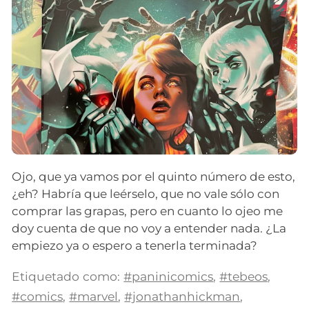
Ojo, que ya vamos por el quinto número de esto,
¿eh? Habría que leérselo, que no vale sólo con
comprar las grapas, pero en cuanto lo ojeo me
doy cuenta de que no voy a entender nada. ¿La
empiezo ya o espero a tenerla terminada?
Etiquetado como:
#paninicomics
,
#tebeos
,
#comics
,
#marvel
,
#jonathanhickman
,