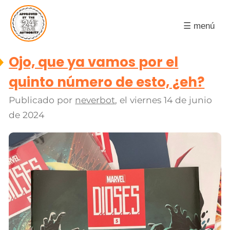
☰ menú
Ojo, que ya vamos por el
quinto número de esto, ¿eh?
Publicado por
neverbot
, el
viernes 14 de junio
de 2024