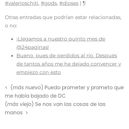
#valerioschiti
,
#gods
,
#dioses
|
¶
Otras entradas que podrían estar relacionadas,
o no:
¡Llegamos a nuestro quinto mes de
@24paginas!
Bueno, pues de perdidos al río. Después
de tantos años me he dejado convencer y
empiezo con esto
(
más nuevo
) Puedo prometer y prometo que
me había bajado de DC
(
más viejo
) Se nos van las cosas de las
manos