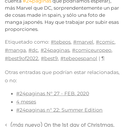
cuenta
#24páginas
qué podríamos esperar),
más Marvel que DC, sorprendentemente un par
de cosas made in spain, y sólo una foto de
manga japonés. Hay que trabajar por subir esas
proporciones.
Etiquetado como:
#tebeos
,
#marvel
,
#comic
,
#manga
,
#dc
,
#24paginas
,
#comiceuropeo
,
#best9of2022
,
#best9
,
#tebeoespanol
|
¶
Otras entradas que podrían estar relacionadas,
o no:
#24paginas N° 27 - FEB. 2020
4 meses
#24paginas n° 22: Summer Edition
(
más nuevo
) On the 1st day of Christmas,