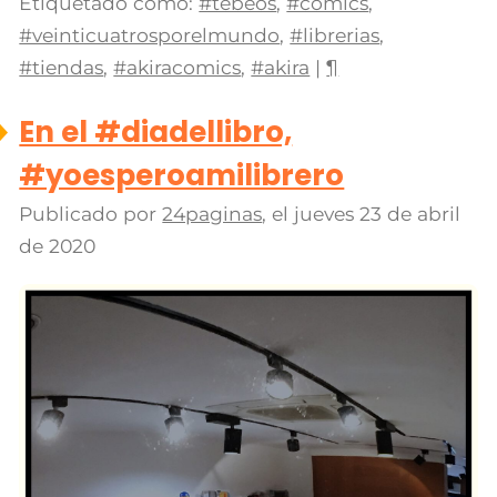
Etiquetado como:
#tebeos
,
#comics
,
#veinticuatrosporelmundo
,
#librerias
,
#tiendas
,
#akiracomics
,
#akira
|
¶
En el #diadellibro,
#yoesperoamilibrero
Publicado por
24paginas
, el
jueves 23 de abril
de 2020