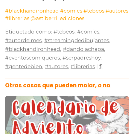
#blackhandironhead
#comics
#tebeos
#autores
#librerias
@astiberri_ediciones
Etiquetado como:
#tebeos
,
#comics
,
#autordelmes
,
#streamingdedibujantes
,
#blackhandironhead
,
#dandolachapa
,
#eventoscomiqueros
,
#serpadreshoy
,
#gentedebien
,
#autores
,
#librerias
|
¶
Otras cosas que pueden molar, o no