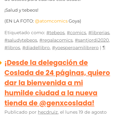
¡Salud y tebeos!
(EN LA FOTO:
@atomcomics
Goya)
Etiquetado como:
#tebeos
,
#comics
,
#librerias
,
#saludytebeos
,
#regalacomics
,
#santjordi2020
,
#libros
,
#diadellibro
,
#yoesperoamilibrero
|
¶
¡Desde la delegación de
Coslada de 24 páginas, quiero
dar la bienvenida a mi
humilde ciudad a la nueva
tienda de @genxcoslada!
Publicado por
hecdruiz
, el
lunes 19 de agosto