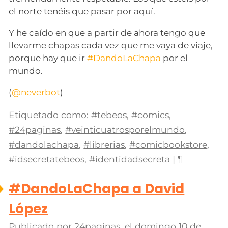
el norte tenéis que pasar por aquí.
Y he caído en que a partir de ahora tengo que
llevarme chapas cada vez que me vaya de viaje,
porque hay que ir
#DandoLaChapa
por el
mundo.
(
@neverbot
)
Etiquetado como:
#tebeos
,
#comics
,
#24paginas
,
#veinticuatrosporelmundo
,
#dandolachapa
,
#librerias
,
#comicbookstore
,
#idsecretatebeos
,
#identidadsecreta
|
¶
#DandoLaChapa a David
López
Publicado por
24paginas
, el
domingo 10 de