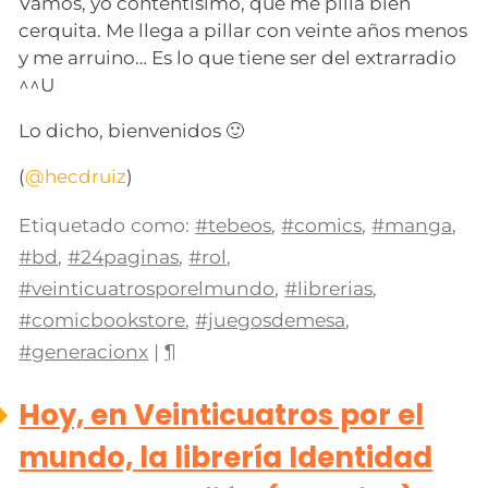
Vamos, yo contentísimo, que me pilla bien
cerquita. Me llega a pillar con veinte años menos
y me arruino… Es lo que tiene ser del extrarradio
^^U
Lo dicho, bienvenidos 🙂
(
@hecdruiz
)
Etiquetado como:
#tebeos
,
#comics
,
#manga
,
#bd
,
#24paginas
,
#rol
,
#veinticuatrosporelmundo
,
#librerias
,
#comicbookstore
,
#juegosdemesa
,
#generacionx
|
¶
Hoy, en Veinticuatros por el
mundo, la librería Identidad