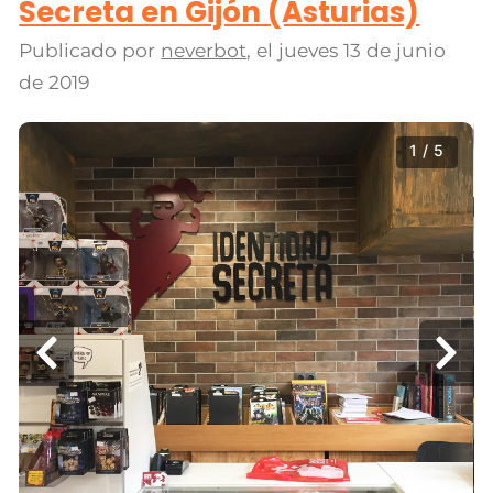
Secreta en Gijón (Asturias)
Publicado por
neverbot
, el
jueves 13 de junio
de 2019
1 / 5