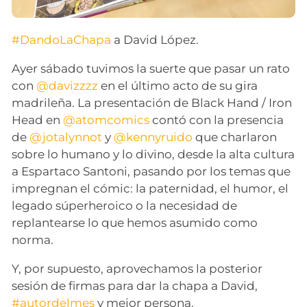
#DandoLaChapa
a David López.
Ayer sábado tuvimos la suerte que pasar un rato
con
@davizzzz
en el último acto de su gira
madrileña. La presentación de Black Hand / Iron
Head en
@atomcomics
contó con la presencia
de
@jotalynnot
y
@kennyruido
que charlaron
sobre lo humano y lo divino, desde la alta cultura
a Espartaco Santoni, pasando por los temas que
impregnan el cómic: la paternidad, el humor, el
legado súperheroico o la necesidad de
replantearse lo que hemos asumido como
norma.
Y, por supuesto, aprovechamos la posterior
sesión de firmas para dar la chapa a David,
#autordelmes
y mejor persona.