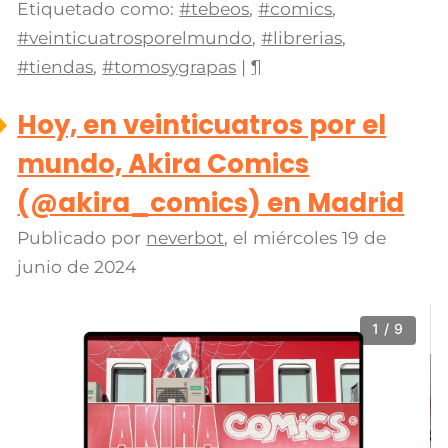
Etiquetado como:
#tebeos
,
#comics
,
#veinticuatrosporelmundo
,
#librerias
,
#tiendas
,
#tomosygrapas
|
¶
Hoy, en veinticuatros por el
mundo, Akira Comics
(@akira_comics) en Madrid
Publicado por
neverbot
, el
miércoles 19 de
junio de 2024
1 / 9