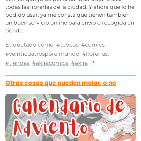
todas las librerías de la ciudad. Y ahora que lo he
podido usar, ya me consta que tienen también
un buen servicio online para envío o recogida en
tienda.
Etiquetado como:
#tebeos
,
#comics
,
#veinticuatrosporelmundo
,
#librerias
,
#tiendas
,
#akiracomics
,
#akira
|
¶
Otras cosas que pueden molar, o no