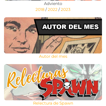
Adviento
2018
/
2022
/
2023
Autor del mes
Relectura de Spawn