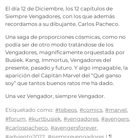
El día 12 de Diciembre, los 12 capítulos de
Siempre Vengadores, con los que además
recordamos a su dibujante, Carlos Pacheco.
Una saga de proporciones cósmicas, como no
podía ser de otro modo tratándose de los
Vengadores, magníficamente orquestada por
Busiek. Kang, Immortus, Vengadores del
presente, pasado y futuro. Y algo impagable, la
aparición del Capitán Marvel del “Qué ganso
soy” que tantos buenos ratos me ha dado.
Una vez Vengador, siempre Vengador.
Etiquetado como:
#tebeos
,
#comics
,
#marvel
,
#forum
,
#kurtbusiek
,
#vengadores
,
#avengers
,
#carlospacheco
,
#avengersforever
,
#adviento2022
,
#siemprevengadores
|
¶