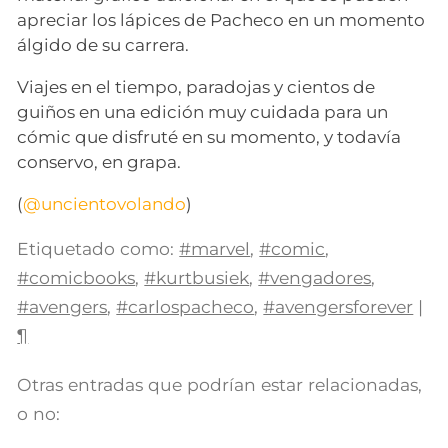
apreciar los lápices de Pacheco en un momento
álgido de su carrera.
Viajes en el tiempo, paradojas y cientos de
guiños en una edición muy cuidada para un
cómic que disfruté en su momento, y todavía
conservo, en grapa.
(
@uncientovolando
)
Etiquetado como:
#marvel
,
#comic
,
#comicbooks
,
#kurtbusiek
,
#vengadores
,
#avengers
,
#carlospacheco
,
#avengersforever
|
¶
Otras entradas que podrían estar relacionadas,
o no: