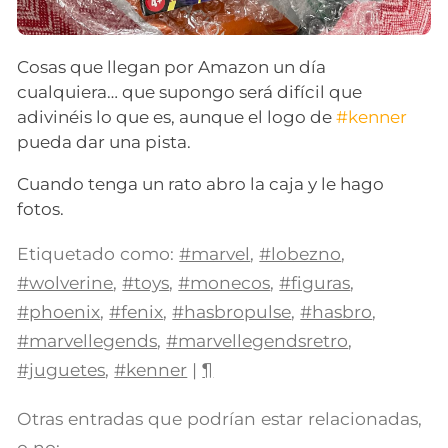
Cosas que llegan por Amazon un día
cualquiera… que supongo será difícil que
adivinéis lo que es, aunque el logo de
#kenner
pueda dar una pista.
Cuando tenga un rato abro la caja y le hago
fotos.
Etiquetado como:
#marvel
,
#lobezno
,
#wolverine
,
#toys
,
#monecos
,
#figuras
,
#phoenix
,
#fenix
,
#hasbropulse
,
#hasbro
,
#marvellegends
,
#marvellegendsretro
,
#juguetes
,
#kenner
|
¶
Otras entradas que podrían estar relacionadas,
o no: