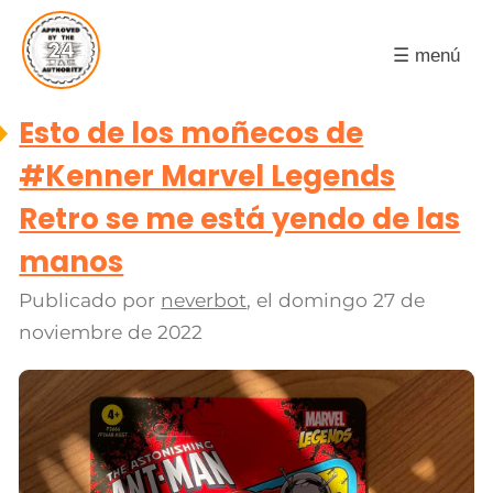
☰ menú
Esto de los moñecos de
#Kenner Marvel Legends
Retro se me está yendo de las
manos
Publicado por
neverbot
, el
domingo 27 de
noviembre de 2022