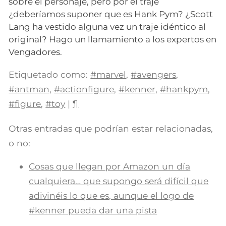
sobre el personaje, pero por el traje
¿deberíamos suponer que es Hank Pym? ¿Scott
Lang ha vestido alguna vez un traje idéntico al
original? Hago un llamamiento a los expertos en
Vengadores.
Etiquetado como:
#marvel
,
#avengers
,
#antman
,
#actionfigure
,
#kenner
,
#hankpym
,
#figure
,
#toy
|
¶
Otras entradas que podrían estar relacionadas,
o no:
Cosas que llegan por Amazon un día
cualquiera… que supongo será difícil que
adivinéis lo que es, aunque el logo de
#kenner pueda dar una pista