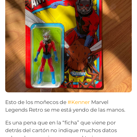
Esto de los moñecos de
#Kenner
Marvel
Legends Retro se me está yendo de las manos.
Es una pena que en la “ficha” que viene por
detrás del cartón no indique muchos datos