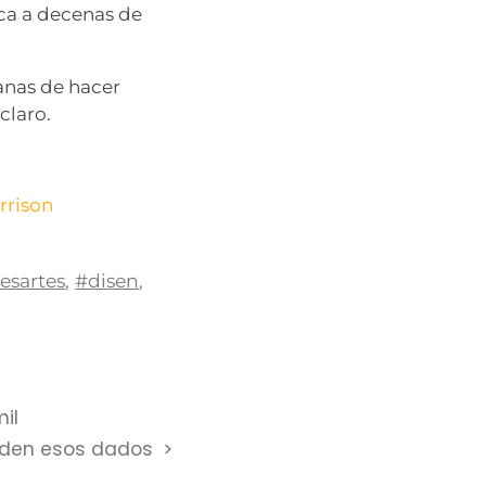
ca a decenas de
ganas de hacer
claro.
rrison
esartes
,
#disen
,
il
ueden esos dados