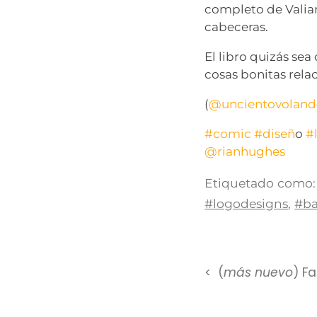
completo de Valia
cabeceras.
El libro quizás se
cosas bonitas relac
(
@uncientovolan
#comic
#disen
̃o
#
@rianhughes
Etiquetado como:
#logodesigns
,
#ba
(
más nuevo
) F