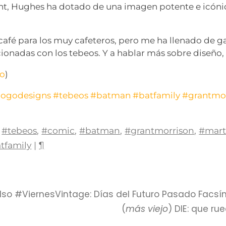
nt, Hughes ha dotado de una imagen potente e icóni
a café para los muy cafeteros, pero me ha llenado de 
ionadas con los tebeos. Y a hablar más sobre diseño, 
do
)
logodesigns
#tebeos
#batman
#batfamily
#grantmo
#tebeos
,
#comic
,
#batman
,
#grantmorrison
,
#mart
tfamily
|
¶
also #ViernesVintage: Días del Futuro Pasado Facsím
(
más viejo
) DIE: que r