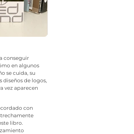
ra conseguir
cómo en algunos
̃o se cuida, su
s diseños de logos,
ra vez aparecen
recordado con
estrechamente
ste libro.
anzamiento