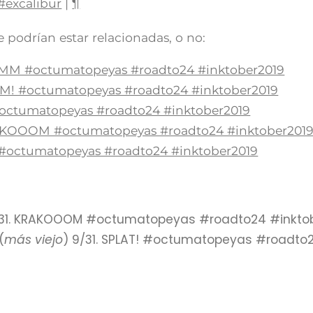
#excalibur
|
¶
 podrían estar relacionadas, o no:
OMM #octumatopeyas #roadto24 #inktober2019
AM! #octumatopeyas #roadto24 #inktober2019
#octumatopeyas #roadto24 #inktober2019
ZZKOOOM #octumatopeyas #roadto24 #inktober201
T #octumatopeyas #roadto24 #inktober2019
1/31. KRAKOOOM #octumatopeyas #roadto24 #inkto
(
más viejo
) 9/31. SPLAT! #octumatopeyas #roadto2