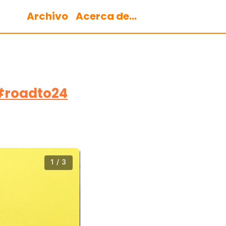
Archivo
Acerca de...
 #roadto24
1 / 3