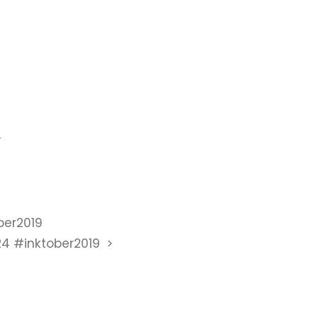
9
ber2019
4 #inktober2019