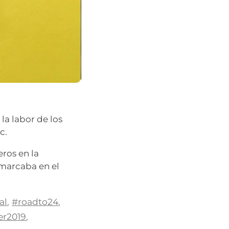
la labor de los
c.
ros en la
 marcaba en el
al
,
#roadto24
,
er2019
,