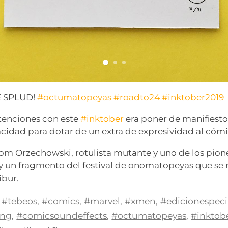
E SPLUD!
#octumatopeyas
#roadto24
#inktober2019
tenciones con este
#inktober
era poner de manifiesto 
pacidad para dotar de un extra de expresividad al cómi
 Orzechowski, rotulista mutante y uno de los pione
, y un fragmento del festival de onomatopeyas que se
ibur.
#tebeos
,
#comics
,
#marvel
,
#xmen
,
#edicionespeci
ing
,
#comicsoundeffects
,
#octumatopeyas
,
#inktob