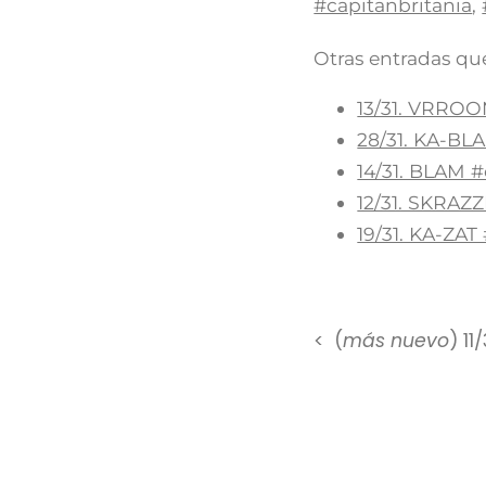
#capitanbritania
,
Otras entradas que
13/31. VRRO
28/31. KA-BL
14/31. BLAM 
12/31. SKRA
19/31. KA-ZA
(
más nuevo
) 1