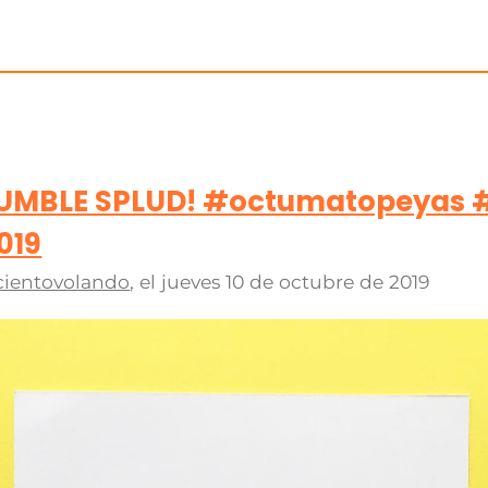
P TUMBLE SPLUD! #octumatopeyas
019
cientovolando
, el
jueves 10 de octubre de 2019