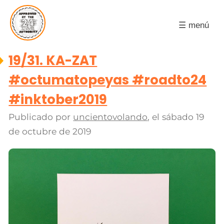
☰ menú
19/31. KA-ZAT
#octumatopeyas #roadto24
#inktober2019
Publicado por
uncientovolando
, el
sábado 19
de octubre de 2019