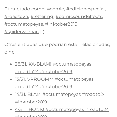
Etiquetado como:
#comic
,
#edicionespecial
,
#roadto24
,
#lettering
,
#comicsoundeffects
,
#octumatopeyas
,
#inktober2019
,
#spiderwoman
|
¶
Otras entradas que podrían estar relacionadas,
o no:
28/31. KA-BLAM! #octumatopeyas
#roadto24 #inktober2019
13/31. VRROOMM #octumatopeyas
#roadto24 #inktober2019
14/31. BLAM #octumatopeyas #roadto24
#inktober2019
4/31. THONK! #octumatopeyas #roadto24
#inktober2019