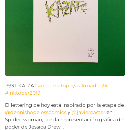
19/31. KA-ZAT
#octumatopeyas
#roadto24
#inktober2019
El lettering de hoy está inspirado por la etapa de
@dennishopelesscomics
y
@javiercaster
en
Spider-woman, con la representación gráfica del
poder de Jessica Drew. .