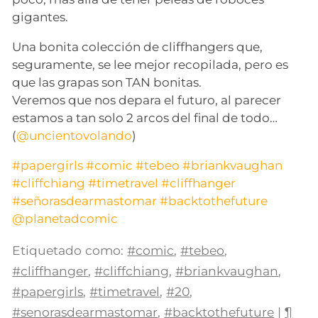
gigantes.
Una bonita colección de cliffhangers que,
seguramente, se lee mejor recopilada, pero es
que las grapas son TAN bonitas.
Veremos que nos depara el futuro, al parecer
estamos a tan solo 2 arcos del final de todo…
(
@uncientovolando
)
#papergirls
#comic
#tebeo
#briankvaughan
#cliffchiang
#timetravel
#cliffhanger
#señorasdearmastomar
#backtothefuture
@planetadcomic
Etiquetado como:
#comic
,
#tebeo
,
#cliffhanger
,
#cliffchiang
,
#briankvaughan
,
#papergirls
,
#timetravel
,
#20
,
#senorasdearmastomar
,
#backtothefuture
|
¶