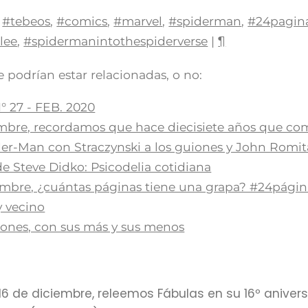
#tebeos
,
#comics
,
#marvel
,
#spiderman
,
#24pagin
lee
,
#spidermanintothespiderverse
|
¶
 podrían estar relacionadas, o no:
° 27 - FEB. 2020
iembre, recordamos que hace diecisiete años que c
er-Man con Straczynski a los guiones y John Romita 
 Steve Didko: Psicodelia cotidiana
embre, ¿cuántas páginas tiene una grapa? #24págin
y vecino
iones, con sus más y sus menos
l 16 de diciembre, releemos Fábulas en su 16º anivers