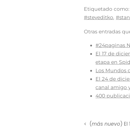
Etiquetado como:
#steveditko
,
#stan
Otras entradas que
#24paginas N
El 17 de dic
etapa en Spid
Los Mundos de
El 24 de dici
canal amigo 
400 publicac
(
más nuevo
) E