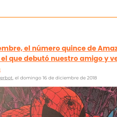
ciembre, el número quince de Ama
 el que debutó nuestro amigo y v
n
erbot
, el
domingo 16 de diciembre de 2018