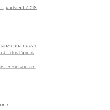
as
,
#adviento2018
,
omenzó una nueva
Jr a los lápices
as, como vuestro
ario