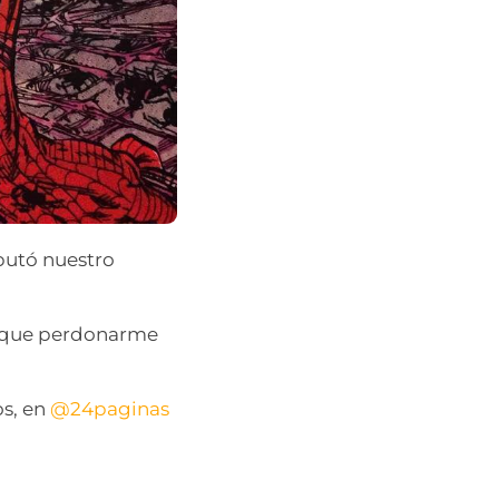
butó nuestro
s que perdonarme
os, en
@24paginas