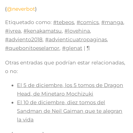
(
@neverbot
)
Etiquetado como:
#tebeos
,
#comics
,
#manga
,
#ivrea
,
#kenakamatsu
,
#lovehina
,
#adviento2018
,
#advienticuatropaginas
,
#quebonitoeselamor
,
#glenat
|
¶
Otras entradas que podrían estar relacionadas,
o no:
El 5 de diciembre, los 5 tomos de Dragon
Head, de Minetaro Mochizuki
El 10 de diciembre, diez tomos del
Sandman de Neil Gaiman que te alegran
la vida