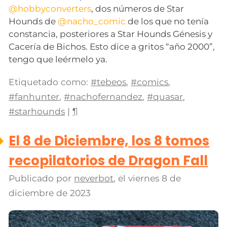
@hobbyconverters
, dos números de Star
Hounds de
@nacho_comic
de los que no tenía
constancia, posteriores a Star Hounds Génesis y
Cacería de Bichos. Esto dice a gritos “año 2000”,
tengo que leérmelo ya.
Etiquetado como:
#tebeos
,
#comics
,
#fanhunter
,
#nachofernandez
,
#quasar
,
#starhounds
|
¶
El 8 de Diciembre, los 8 tomos
recopilatorios de Dragon Fall
Publicado por
neverbot
, el
viernes 8 de
diciembre de 2023