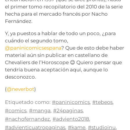
el primer tomo recopilatorio del 2010 de la serie
hecha para el mercado francés por Nacho
Fernández.
Y, ya puestos a hablar de todo un poco, ¿para
cuándo el segundo tomo,
@paninicomicsespana
? Que de esto debe haber
material aún sin publicar en castellano de
Chevaliers de l’Horoscope 😉 Quiero pensar que
tendría buena aceptación aquí, aunque lo
desconozco.
(
@neverbot
)
Etiquetado como:
#paninicomics
,
#tebeos
,
#comics
,
#manga
,
#24paginas
,
#nachofernandez
,
#adviento2018
,
#advienticuatropaginas
,
#kame
,
#studioinu
,