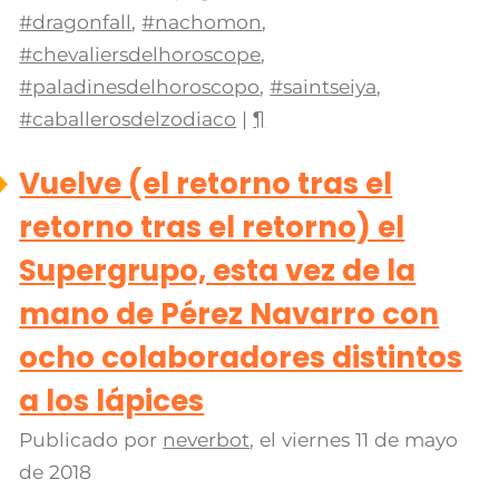
#dragonfall
,
#nachomon
,
#chevaliersdelhoroscope
,
#paladinesdelhoroscopo
,
#saintseiya
,
#caballerosdelzodiaco
|
¶
Vuelve (el retorno tras el
retorno tras el retorno) el
Supergrupo, esta vez de la
mano de Pérez Navarro con
ocho colaboradores distintos
a los lápices
Publicado por
neverbot
, el
viernes 11 de mayo
de 2018