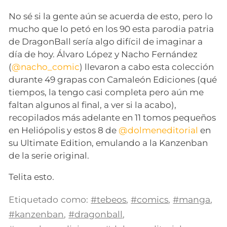
No sé si la gente aún se acuerda de esto, pero lo
mucho que lo petó en los 90 esta parodia patria
de DragonBall sería algo difícil de imaginar a
día de hoy. Álvaro López y Nacho Fernández
(
@nacho_comic
) llevaron a cabo esta colección
durante 49 grapas con Camaleón Ediciones (qué
tiempos, la tengo casi completa pero aún me
faltan algunos al final, a ver si la acabo),
recopilados más adelante en 11 tomos pequeños
en Heliópolis y estos 8 de
@dolmeneditorial
en
su Ultimate Edition, emulando a la Kanzenban
de la serie original.
Telita esto.
Etiquetado como:
#tebeos
,
#comics
,
#manga
,
#kanzenban
,
#dragonball
,