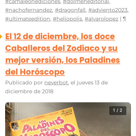
#camaleonediciones
,
#dolmeneditorial
,
#nachofernandez
,
#dragonfall
,
#adviento2023
,
#ultimateedition
,
#heliopolis
,
#alvarolopez
|
¶
El 12 de diciembre, los doce
Caballeros del Zodiaco y su
mejor versión, los Paladines
del Horóscopo
Publicado por
neverbot
, el
jueves 13 de
diciembre de 2018
1 / 2