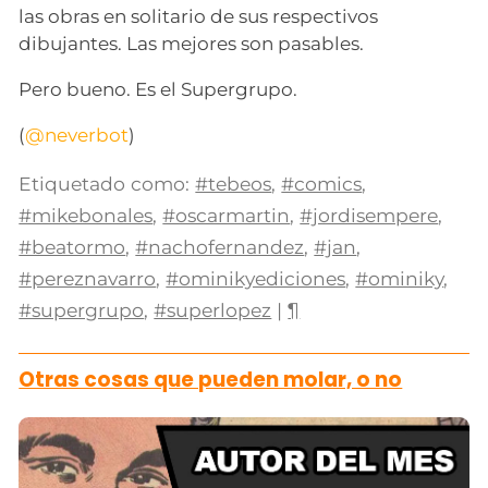
las obras en solitario de sus respectivos
dibujantes. Las mejores son pasables.
Pero bueno. Es el Supergrupo.
(
@neverbot
)
Etiquetado como:
#tebeos
,
#comics
,
#mikebonales
,
#oscarmartin
,
#jordisempere
,
#beatormo
,
#nachofernandez
,
#jan
,
#pereznavarro
,
#ominikyediciones
,
#ominiky
,
#supergrupo
,
#superlopez
|
¶
Otras cosas que pueden molar, o no