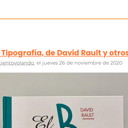
 Tipografía, de David Rault y otro
cientovolando
, el
jueves 26 de noviembre de 2020