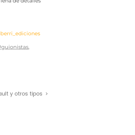
lena de detalles
berri_ediciones
#guionistas
,
ult y otros tipos