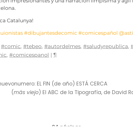
ión impresionantes y una narración limpísima y ágil l
celona.
isca Catalunya!
uionistas
#dibujantesdecomic
#comicespañol
@asti
#comic
,
#tebeo
,
#autordelmes
,
#saludyrepublica
,
mic
,
#comicespanol
|
¶
nuevonumero: EL FIN (de año) ESTÁ CERCA
(
más viejo
) El ABC de la Tipografía, de David Ra
24 páginas