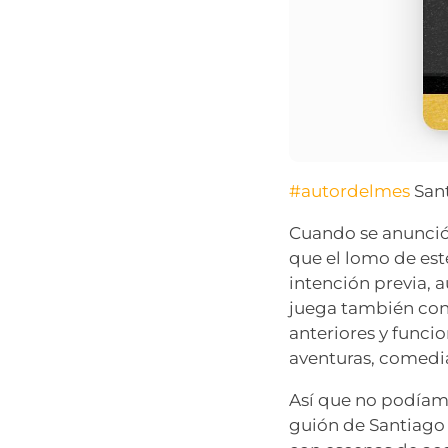
#autordelmes
Sant
Cuando se anunció
que el lomo de es
intención previa, 
juega también con 
anteriores y func
aventuras, comedia
Así que no podíamo
guión de Santiago 