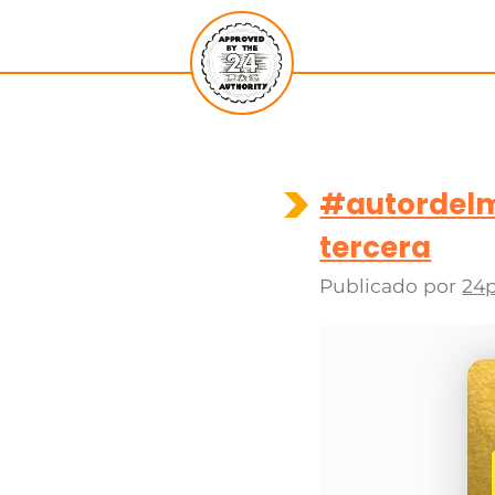
#autordelme
tercera
Publicado por
24