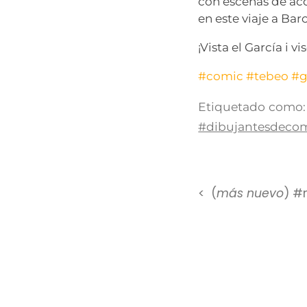
con escenas de acc
en este viaje a Bar
¡Vista el García i v
#comic
#tebeo
#g
Etiquetado como:
#dibujantesdeco
(
más nuevo
) #