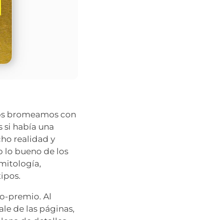
chos bromeamos con
 si había una
cho realidad y
o lo bueno de los
mitología,
tipos.
no-premio. Al
le de las páginas,