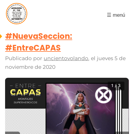
☰ menú
#NuevaSeccion:
#EntreCAPAS
Publicado por
uncientovolando
, el
jueves 5 de
noviembre de 2020
1 / 3