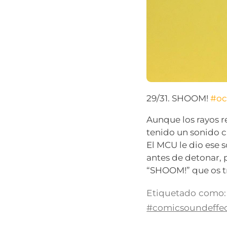
29/31. SHOOM!
#oc
Aunque los rayos r
tenido un sonido cl
El MCU le dio ese s
antes de detonar, 
“SHOOM!” que os t
Etiquetado como:
#comicsoundeffec