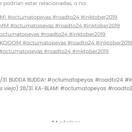
 podrían estar relacionadas, o no:
AM! #octumatopeyas #roadto24 #inktober2019
OMM #octumatopeyas #roadto24 #inktober2019
#octumatopeyas #roadto24 #inktober2019
ZZKOOOM #octumatopeyas #roadto24 #inktober201
T #octumatopeyas #roadto24 #inktober2019
0/31. BUDDA BUDDA! #octumatopeyas #roadto24 #i
 viejo
) 28/31. KA-BLAM! #octumatopeyas #roadto2
24 páginas