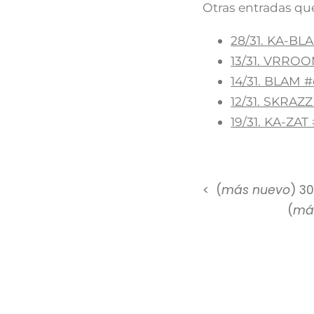
Otras entradas que
28/31. KA-BL
13/31. VRRO
14/31. BLAM 
12/31. SKRA
19/31. KA-ZA
(
más nuevo
) 3
(
más