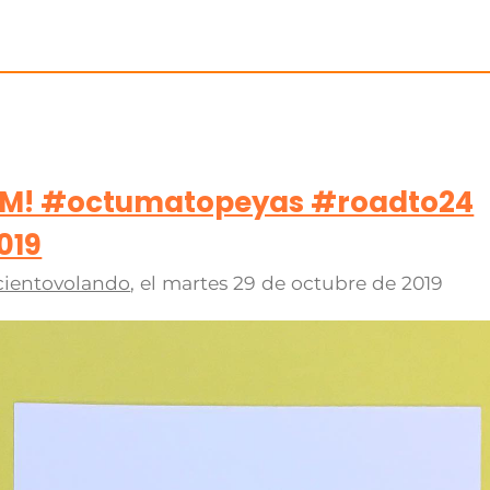
OM! #octumatopeyas #roadto24
019
cientovolando
, el
martes 29 de octubre de 2019