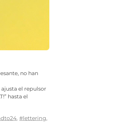
resante, no han
ajusta el repulsor
!” hasta el
adto24
,
#lettering
,