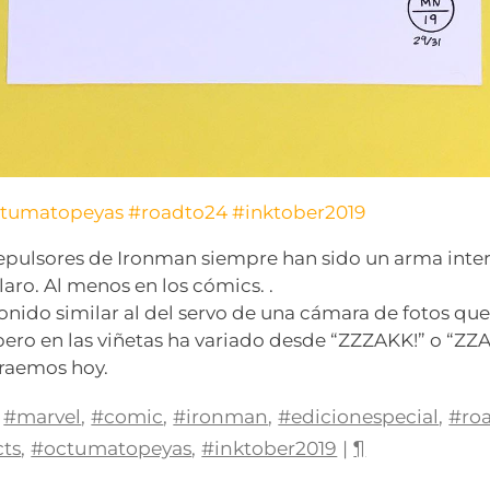
tumatopeyas
#roadto24
#inktober2019
epulsores de Ironman siempre han sido un arma inte
aro. Al menos en los cómics. .
onido similar al del servo de una cámara de fotos que 
pero en las viñetas ha variado desde “ZZZAKK!” o “ZZAT
raemos hoy.
#marvel
,
#comic
,
#ironman
,
#edicionespecial
,
#ro
ts
,
#octumatopeyas
,
#inktober2019
|
¶