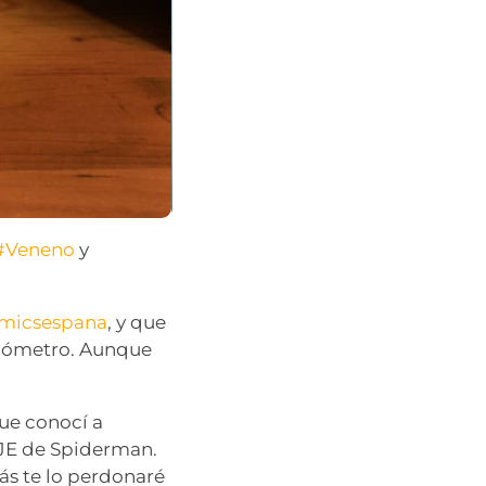
#Veneno
y
micsespana
, y que
giómetro. Aunque
que conocí a
RAJE de Spiderman.
ás te lo perdonaré