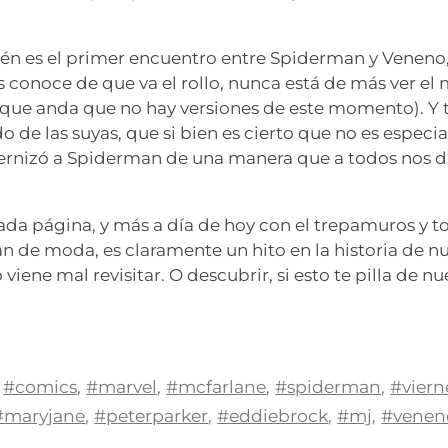
!
én es el primer encuentro entre Spiderman y Veneno
conoce de que va el rollo, nunca está de más ver el
que anda que no hay versiones de este momento). Y 
 de las suyas, que si bien es cierto que no es espec
rnizó a Spiderman de una manera que a todos nos di
da página, y más a día de hoy con el trepamuros y t
n de moda, es claramente un hito en la historia de n
viene mal revisitar. O descubrir, si esto te pilla de nu
#comics
,
#marvel
,
#mcfarlane
,
#spiderman
,
#viern
#maryjane
,
#peterparker
,
#eddiebrock
,
#mj
,
#venen