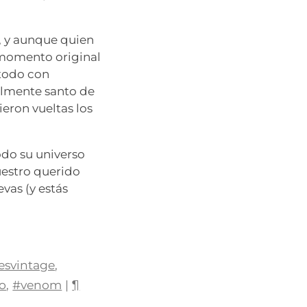
, y aunque quien
 momento original
todo con
ialmente santo de
eron vueltas los
odo su universo
uestro querido
evas (y estás
esvintage
,
o
,
#venom
|
¶