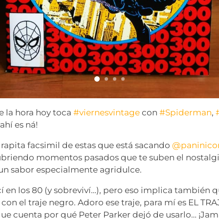
de la hora hoy toca
#viernesvintage
con
#Spiderman
,
 ¡ahí es ná!
 grapita facsimil de estas que está sacando
@paninico
ubriendo momentos pasados que te suben el nostal
 un sabor especialmente agridulce.
cí en los 80 (y sobreviví…), pero eso implica también 
con el traje negro. Adoro ese traje, para mí es EL T
 que cuenta por qué Peter Parker dejó de usarlo… ¡Jam