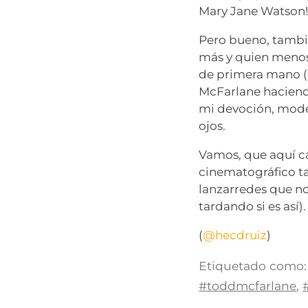
Mary Jane Watson
Pero bueno, tambi
más y quien menos 
de primera mano (
McFarlane haciendo
mi devoción, mode
ojos.
Vamos, que aquí ca
cinematográfico ta
lanzarredes que no 
tardando si es así).
(
@hecdruiz
)
Etiquetado como:
#toddmcfarlane
,