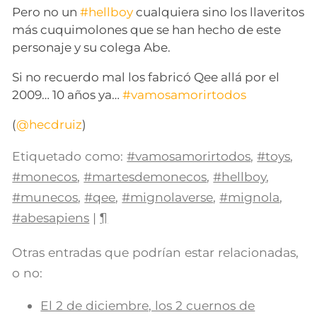
Pero no un
#hellboy
cualquiera sino los llaveritos
más cuquimolones que se han hecho de este
personaje y su colega Abe.
Si no recuerdo mal los fabricó Qee allá por el
2009… 10 años ya…
#vamosamorirtodos
(
@hecdruiz
)
Etiquetado como:
#vamosamorirtodos
,
#toys
,
#monecos
,
#martesdemonecos
,
#hellboy
,
#munecos
,
#qee
,
#mignolaverse
,
#mignola
,
#abesapiens
|
¶
Otras entradas que podrían estar relacionadas,
o no:
El 2 de diciembre, los 2 cuernos de