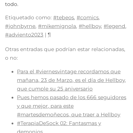
todo.
Etiquetado como:
#tebeos
,
#comics
,
#johnbyrne
,
#mikemignola
,
#hellboy
,
#legend
,
#adviento2023
|
¶
Otras entradas que podrían estar relacionadas,
o no:
Para el #viernesvintage recordamos que
mañana, 23 de Marzo, es el día de Hellboy,
que cumple su 25 aniversario
Pues hemos pasado de los 666 seguidores
y que mejor, para este
#martesdemoñecos, que traer a Hellboy
#TerapiaDeSock 02: Fantasmas y
demonios