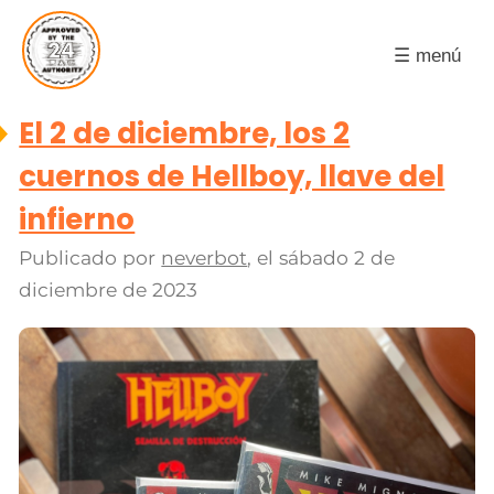
☰ menú
El 2 de diciembre, los 2
cuernos de Hellboy, llave del
infierno
Publicado por
neverbot
, el
sábado 2 de
diciembre de 2023