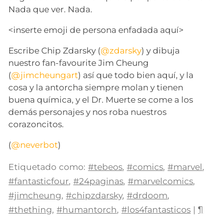
Nada que ver. Nada.
<inserte emoji de persona enfadada aquí>
Escribe Chip Zdarsky (
@zdarsky
) y dibuja
nuestro fan-favourite Jim Cheung
(
@jimcheungart
) así que todo bien aquí, y la
cosa y la antorcha siempre molan y tienen
buena química, y el Dr. Muerte se come a los
demás personajes y nos roba nuestros
corazoncitos.
(
@neverbot
)
Etiquetado como:
#tebeos
,
#comics
,
#marvel
,
#fantasticfour
,
#24paginas
,
#marvelcomics
,
#jimcheung
,
#chipzdarsky
,
#drdoom
,
#thething
,
#humantorch
,
#los4fantasticos
|
¶