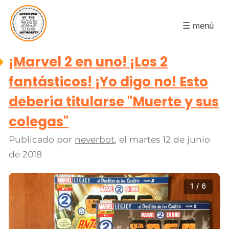
☰ menú
¡Marvel 2 en uno! ¡Los 2
fantásticos! ¡Yo digo no! Esto
debería titularse "Muerte y sus
colegas"
Publicado por
neverbot
, el
martes 12 de junio
de 2018
1 / 6