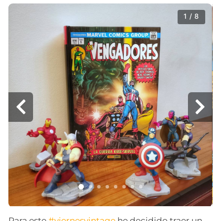
1 / 8
Para este
#viernesvintage
he decidido traer un