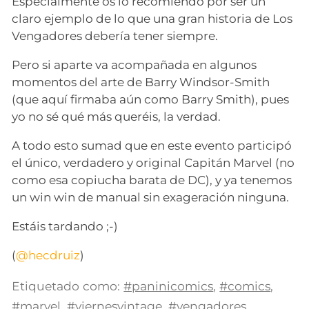
Especialmente os lo recomiendo por ser un
claro ejemplo de lo que una gran historia de Los
Vengadores debería tener siempre.
Pero si aparte va acompañada en algunos
momentos del arte de Barry Windsor-Smith
(que aquí firmaba aún como Barry Smith), pues
yo no sé qué más queréis, la verdad.
A todo esto sumad que en este evento participó
el único, verdadero y original Capitán Marvel (no
como esa copiucha barata de DC), y ya tenemos
un win win de manual sin exageración ninguna.
Estáis tardando ;-)
(
@hecdruiz
)
Etiquetado como:
#paninicomics
,
#comics
,
#marvel
,
#viernesvintage
,
#vengadores
,