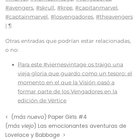
#avengers
,
#skrull
,
#kree
,
#capitanmarvel
,
#captainmarvel
,
#losvengadores
,
#theavengers
|
¶
Otras entradas que podrían estar relacionadas,
o no:
Para este #viernesvintage os traigo una
vieja gloria que guardo como un tesoro: el
momento en el que la Visión pasó a
formar parte de los Vengadores en la
edición de Vértice
(
más nuevo
) Paper Girls #4
(
más viejo
) Las emocionantes aventuras de
Lovelace y Babbage