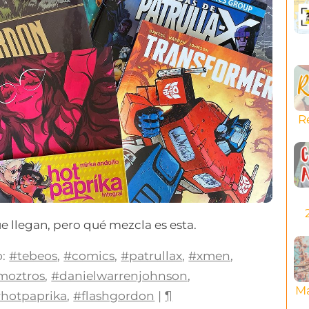
R
e llegan, pero qué mezcla es esta.
:
#tebeos
,
#comics
,
#patrullax
,
#xmen
,
moztros
,
#danielwarrenjohnson
,
Ma
hotpaprika
,
#flashgordon
|
¶