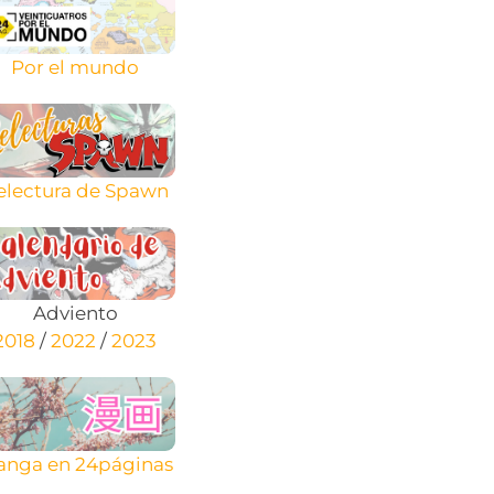
Por el mundo
electura de Spawn
Adviento
2018
/
2022
/
2023
nga en 24páginas