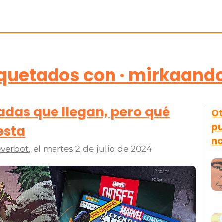
iquetados con · mirkaando
adas que llegan, pero qué
Ot
pu
esta
n
verbot
, el
martes 2 de julio de 2024