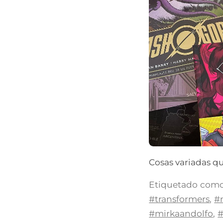
Cosas variadas qu
Etiquetado como
#transformers
,
#
#mirkaandolfo
,
#