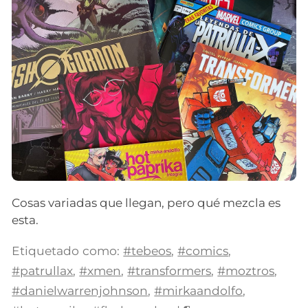
Cosas variadas que llegan, pero qué mezcla es
esta.
Etiquetado como:
#tebeos
,
#comics
,
#patrullax
,
#xmen
,
#transformers
,
#moztros
,
#danielwarrenjohnson
,
#mirkaandolfo
,