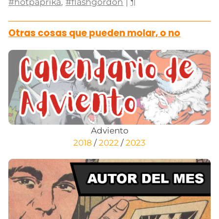
#hotpaprika
,
#flashgordon
|
¶
Otras cosas que pueden molar, o no
Adviento
2018
/
2022
/
2023