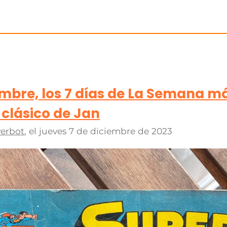
iembre, los 7 días de La Semana má
clásico de Jan
erbot
, el
jueves 7 de diciembre de 2023