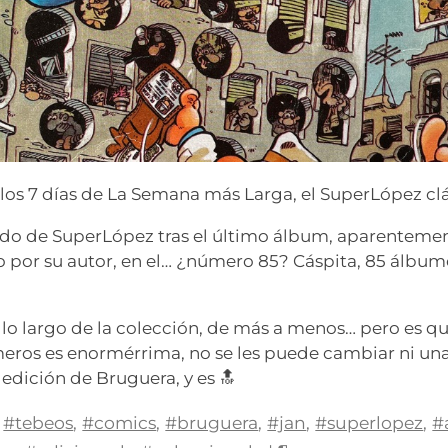
 los 7 días de La Semana más Larga, el SuperLópez clá
do de SuperLópez tras el último álbum, aparentement
 por su autor, en el… ¿número 85? Cáspita, 85 álbum
 lo largo de la colección, de más a menos… pero es qu
meros es enormérrima, no se les puede cambiar ni una
n edición de Bruguera, y es 🔝
#tebeos
,
#comics
,
#bruguera
,
#jan
,
#superlopez
,
#