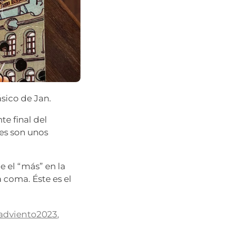
sico de Jan.
e final del
es son unos
e el “más” en la
 coma. Éste es el
adviento2023
,