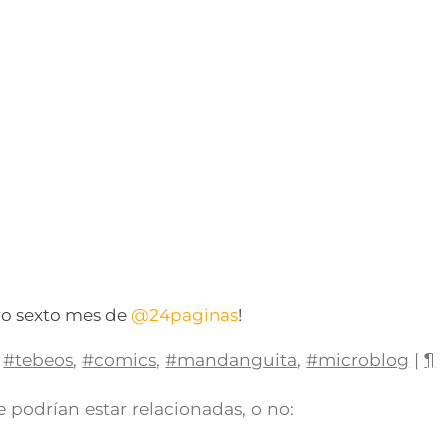
ro sexto mes de
@24paginas
!
#tebeos
,
#comics
,
#mandanguita
,
#microblog
|
¶
 podrían estar relacionadas, o no: