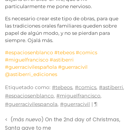
particularmente me pone nervioso.
Es necesario crear este tipo de obras, para que
las tradiciones orales familiares queden sobre
papel de algún modo, y no se pierdan para
siempre. Ojalá más.
#espaciosenblanco
#tebeos
#comics
#miguelfrancisco
#astiberri
#guerracivilespañola
#guerracivil
@astiberri_ediciones
Etiquetado como:
#tebeos
,
#comics
,
#astiberri
,
#espaciosenblanco
,
#miguelfrancisco
,
#guerracivilespanola
,
#guerracivil
|
¶
(
más nuevo
) On the 2nd day of Christmas,
Santa gave to me