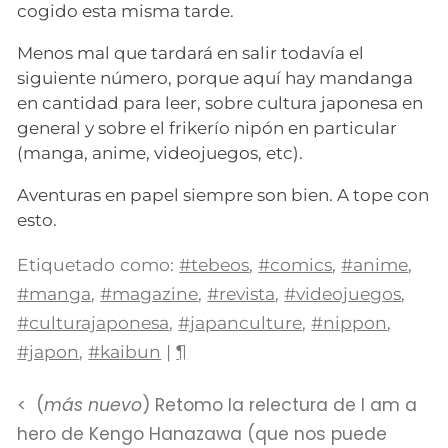
cogido esta misma tarde.
Menos mal que tardará en salir todavía el
siguiente número, porque aquí hay mandanga
en cantidad para leer, sobre cultura japonesa en
general y sobre el frikerío nipón en particular
(manga, anime, videojuegos, etc).
Aventuras en papel siempre son bien. A tope con
esto.
Etiquetado como:
#tebeos
,
#comics
,
#anime
,
#manga
,
#magazine
,
#revista
,
#videojuegos
,
#culturajaponesa
,
#japanculture
,
#nippon
,
#japon
,
#kaibun
|
¶
(
más nuevo
) Retomo la relectura de I am a
hero de Kengo Hanazawa (que nos puede