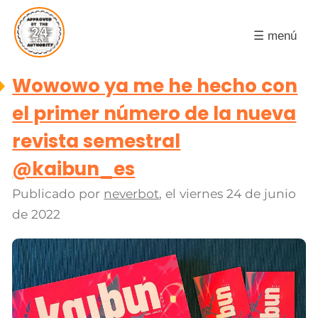
☰ menú
Wowowo ya me he hecho con
el primer número de la nueva
revista semestral
@kaibun_es
Publicado por
neverbot
, el
viernes 24 de junio
de 2022