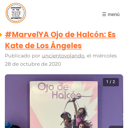
☰ menú
#MarvelYA Ojo de Halcón: Es
Kate de Los Ángeles
Publicado por
uncientovolando
, el
miércoles
28 de octubre de 2020
1 / 2