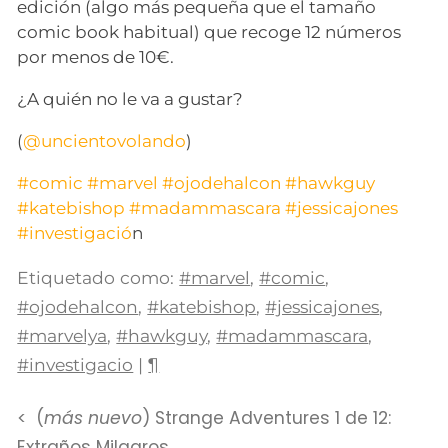
edición (algo más pequeña que el tamaño
comic book habitual) que recoge 12 números
por menos de 10€.
¿A quién no le va a gustar?
(
@uncientovolando
)
#comic
#marvel
#ojodehalcon
#hawkguy
#katebishop
#madammascara
#jessicajones
#investigacio
́n
Etiquetado como:
#marvel
,
#comic
,
#ojodehalcon
,
#katebishop
,
#jessicajones
,
#marvelya
,
#hawkguy
,
#madammascara
,
#investigacio
|
¶
(
más nuevo
) Strange Adventures 1 de 12:
Extraños Milagros