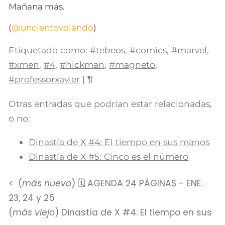
Mañana más.
(
@uncientovolando
)
Etiquetado como:
#tebeos
,
#comics
,
#marvel
,
#xmen
,
#4
,
#hickman
,
#magneto
,
#professorxavier
|
¶
Otras entradas que podrían estar relacionadas,
o no:
Dinastía de X #4: El tiempo en sus manos
Dinastía de X #5: Cinco es el número
(
más nuevo
) 🗓 AGENDA 24 PÁGINAS - ENE.
23, 24 y 25
(
más viejo
) Dinastía de X #4: El tiempo en sus