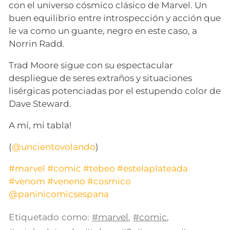
con el universo cósmico clásico de Marvel. Un
buen equilibrio entre introspección y acción que
le va como un guante, negro en este caso, a
Norrin Radd.
Trad Moore sigue con su espectacular
despliegue de seres extraños y situaciones
lisérgicas potenciadas por el estupendo color de
Dave Steward.
A mí, mi tabla!
(
@uncientovolando
)
#marvel
#comic
#tebeo
#estelaplateada
#venom
#veneno
#cosmico
@paninicomicsespana
Etiquetado como:
#marvel
,
#comic
,