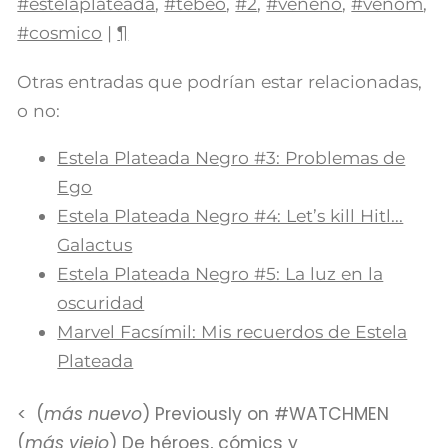
#estelaplateada
,
#tebeo
,
#2
,
#veneno
,
#venom
,
#cosmico
|
¶
Otras entradas que podrían estar relacionadas,
o no:
Estela Plateada Negro #3: Problemas de
Ego
Estela Plateada Negro #4: Let’s kill Hitl...
Galactus
Estela Plateada Negro #5: La luz en la
oscuridad
Marvel Facsímil: Mis recuerdos de Estela
Plateada
(
más nuevo
) Previously on #WATCHMEN
(
más viejo
) De héroes, cómics y