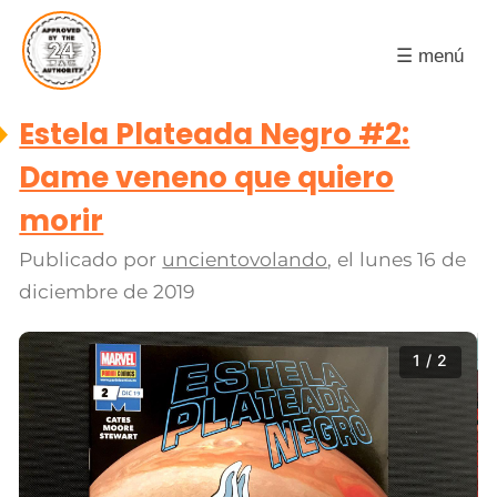
☰ menú
Estela Plateada Negro #2:
Dame veneno que quiero
morir
Publicado por
uncientovolando
, el
lunes 16 de
diciembre de 2019
1 / 2